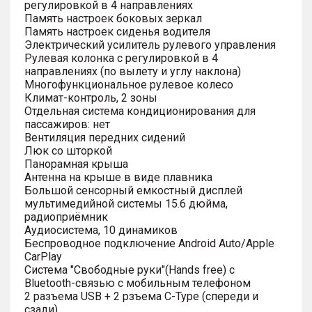
регулировкой в 4 направлениях
Память настроек боковых зеркал
Память настроек сиденья водителя
Электрический усилитель рулевого управления
Рулевая колонка с регулировкой в 4
направлениях (по вылету и углу наклона)
Многофункциональное рулевое колесо
Климат-контроль, 2 зоны
Отдельная система кондиционирования для
пассажиров: нет
Вентиляция передних сидений
Люк со шторкой
Панорамная крыша
Антенна на крыше в виде плавника
Большой сенсорный емкостный дисплей
мультимедийной системы 15.6 дюйма,
радиоприёмник
Аудиосистема, 10 динамиков
Беспроводное подключение Android Auto/Apple
CarPlay
Система "Свободные руки"(Hands free) с
Bluetooth-связью с мобильным телефоном
2 разъема USB + 2 рзъема C-Type (спереди и
сзади)