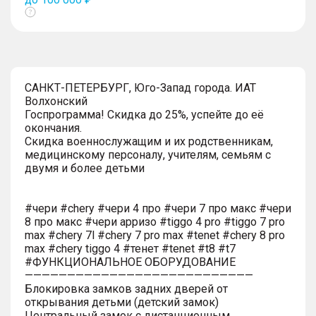
Показать
тултип
САНКТ-ПЕТЕРБУРГ, Юго-Запад города. ИАТ
Волхонский
Госпрограмма! Скидка до 25%, успейте до её
окончания.
Скидка военнослужащим и их родственникам,
медицинскому персоналу, учителям, семьям с
двумя и более детьми
#чери #chery #чери 4 про #чери 7 про макс #чери
8 про макс #чери арризо #tiggo 4 pro #tiggo 7 pro
max #chery 7l #chery 7 pro max #tenet #chery 8 pro
max #chery tiggo 4 #тенет #tenet #t8 #t7
#ФУНКЦИОНАЛЬНОЕ ОБОРУДОВАНИЕ
———————————————————————————
Блокировка замков задних дверей от
открывания детьми (детский замок)
Центральный замок с дистанционным