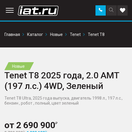
Заказать
Поиск
Доба
звонок
по
в
сайту
избр
Главная
Каталог
Новые
Tenet
Tenet T8
Новые
Tenet T8 2025 года, 2.0 AMT
(197 л.с.) 4WD, Зеленый
Tenet T8 Ultra, 2025 года выпуска, двигатель 1998 л., 197 л.с.,
бензин , робот , полный, цвет зеленый
от
2 690 900