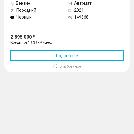
Бензин
Автомат
Передний
2021
Черный
149868
2 895 000
Кредит от 19 397 ₽/мес.
Подробнее
В избранное
1
/
10