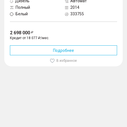
Дизель
Автомат
Полный
2014
Белый
333755
2 698 000
Кредит от 18 077 ₽/мес.
Подробнее
В избранное
1
/
10