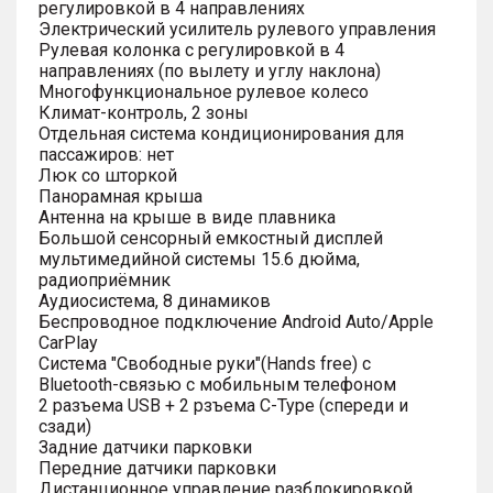
регулировкой в 4 направлениях
Электрический усилитель рулевого управления
Рулевая колонка с регулировкой в 4
направлениях (по вылету и углу наклона)
Многофункциональное рулевое колесо
Климат-контроль, 2 зоны
Отдельная система кондиционирования для
пассажиров: нет
Люк со шторкой
Панорамная крыша
Антенна на крыше в виде плавника
Большой сенсорный емкостный дисплей
мультимедийной системы 15.6 дюйма,
радиоприёмник
Аудиосистема, 8 динамиков
Беспроводное подключение Android Auto/Apple
CarPlay
Система "Свободные руки"(Hands free) с
Bluetooth-связью с мобильным телефоном
2 разъема USB + 2 рзъема C-Type (спереди и
сзади)
Задние датчики парковки
Передние датчики парковки
Дистанционное управление разблокировкой