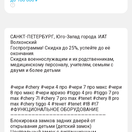
Показать
тултип
САНКТ-ПЕТЕРБУРГ, Юго-Запад города. ИАТ
Волхонский
Госпрограмма! Скидка до 25%, успейте до её
окончания.
Скидка военнослужащим и их родственникам,
медицинскому персоналу, учителям, семьям с
двумя и более детьми
#чери #chery #чери 4 про #чери 7 про макс #чери
8 про макс #чери арризо #tiggo 4 pro #tiggo 7 pro
max #chery 7l #chery 7 pro max #tenet #chery 8 pro
max #chery tiggo 4 #тенет #tenet #t8 #t7
#ФУНКЦИОНАЛЬНОЕ ОБОРУДОВАНИЕ
———————————————————————————
Блокировка замков задних дверей от
открывания детьми (детский замок)
Центральный замок с дистанционным