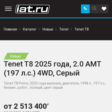
Заказать
Поиск
Доба
звонок
по
в
сайту
избр
Главная
Каталог
Новые
Tenet
Tenet T8
Новые
Tenet T8 2025 года, 2.0 AMT
(197 л.с.) 4WD, Серый
Tenet T8 Prime, 2025 года выпуска, двигатель 1998 л., 197 л.с.,
бензин , робот , полный, цвет серый
от
2 513 400