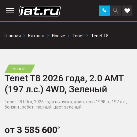
Заказать
Поиск
Доба
звонок
по
в
сайту
избр
Главная
Каталог
Новые
Tenet
Tenet T8
Новые
Tenet T8 2026 года, 2.0 AMT
(197 л.с.) 4WD, Зеленый
Tenet T8 Ultra, 2026 года выпуска, двигатель 1998 л., 197 л.с.,
бензин , робот , полный, цвет зеленый
от
3 585 600