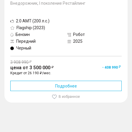
Внедорожник, I поколение Рестайлинг
2.0 AMT (200 л.с.)
Flagship (2023)
Бензин
Робот
Передний
2025
Черный
3 908 990
цена от 3 500 000
- 408 990
Кредит от 26 190 ₽/мес.
Подробнее
В избранное
1
/
10