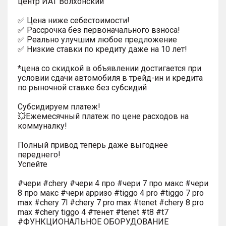
центр ИАТ Волхонский"
✅ Цена ниже себестоимости!
✅ Рассрочка без первоначального взноса!
✅ Реально улучшим любое предложение
✅ Низкие ставки по кредиту даже на 10 лет!
*цена со скидкой в объявлении достигается при
условии сдачи автомобиля в трейд-ин и кредита
по рыночной ставке без субсидий
Субсидируем платеж!
💥Ежемесячный платеж по цене расходов на
коммуналку!
Полный привод теперь даже выгоднее
переднего!
Успейте
#чери #chery #чери 4 про #чери 7 про макс #чери
8 про макс #чери арризо #tiggo 4 pro #tiggo 7 pro
max #chery 7l #chery 7 pro max #tenet #chery 8 pro
max #chery tiggo 4 #тенет #tenet #t8 #t7
#ФУНКЦИОНАЛЬНОЕ ОБОРУДОВАНИЕ