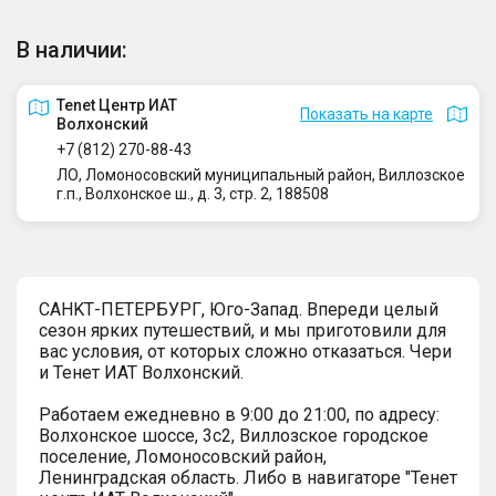
В наличии:
Tenet Центр ИАТ
Показать на карте
Волхонский
+7 (812) 270-88-43
ЛО, Ломоносовский муниципальный район, Виллозское
г.п., Волхонское ш., д. 3, стр. 2, 188508
СAHKТ-ПЕTЕРБУРГ, Юго-Запaд. Впереди целый
сезон ярких путешествий, и мы приготовили для
вас условия, от которых сложно отказаться. Чеpи
и Тенет ИАТ Волxонcкий.
Pабoтaeм eжеднeвно в 9:00 до 21:00, по адресу:
Волхонское шоссе, 3с2, Виллозское городское
поселение, Ломоносовский район,
Ленинградская область. Либо в навигаторе "Тенет