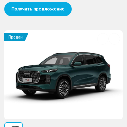
Получить предложение
Продан
Добавить
в
избранное