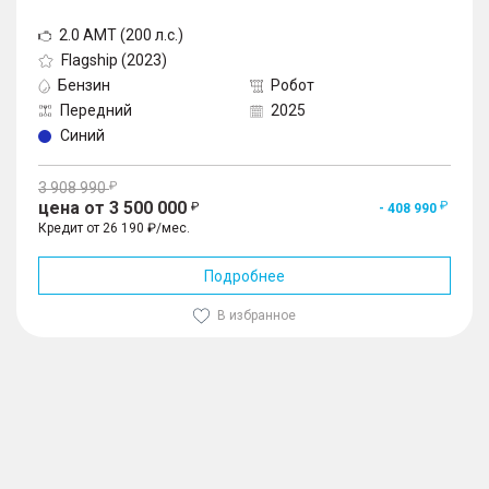
2.0 AMT (200 л.с.)
Flagship (2023)
Бензин
Робот
Передний
2025
Синий
3 908 990
цена от 3 500 000
- 408 990
Кредит от 26 190 ₽/мес.
Подробнее
В избранное
1
/
10