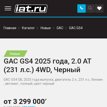
Заказать
Поиск
Доба
звонок
по
в
сайту
избр
Главная
Каталог
Новые
GAC
GAC GS4
Новые
GAC GS4 2025 года, 2.0 AT
(231 л.с.) 4WD, Черный
GAC GS4 GB, 2025 года выпуска, двигатель 2 л., 231 л.с., бензин
, автомат , полный, цвет черный
от
3 299 000