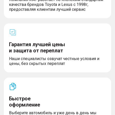
– Активная система помощи при торможении
качества брендов Toyota и Lexus с 1998г,
(AEB) с системой защиты пешеходов и
предоставляя клиентам лучший сервис
велосипедистов (AEB-VRU)
ЭКСТЕРЬЕР
Гарантия лучшей цены
– Шины 235/60 R18
– Боковые зеркала с электрорегулировкой и
и защита от переплат
подогревом
Наши специалисты озвучат честные условия и
– Временное запасное колесо
цены, без скрытых переплат
– Светодиодные фары (регулировка высоты +
сигнализация о включенных фарах + функция
«Проводи меня домой»)
– Светодиодные дневные ходовые огни
– Задний противотуманный фонарь
– Лобовое стекло с подогревом
– Заднее стекло с подогревом
Быстрое
– Интегрированные ручки дверей
– Ассистент управления дальним светом фар
оформление
(IHBC)
Выберите автомобиль и уже день в день мы