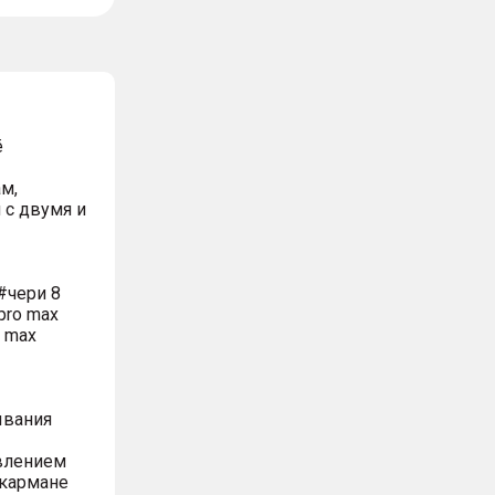
ё
м,
 с двумя и
#чери 8
pro max
o max
ывания
влением
 кармане