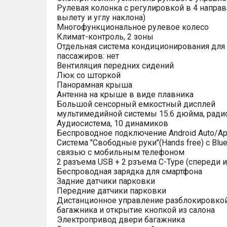
Рулевая колонка с регулировкой в 4 направ
вылету и углу наклона)
Многофункциональное рулевое колесо
Климат-контроль, 2 зоны
Отдельная система кондиционирования для
пассажиров: нет
Вентиляция передних сидений
Люк со шторкой
Панорамная крыша
Антенна на крыше в виде плавника
Большой сенсорный емкостный дисплей
мультимедийной системы 15.6 дюйма, рад
Аудиосистема, 10 динамиков
Беспроводное подключение Android Auto/App
Система "Свободные руки"(Hands free) с Blue
связью с мобильным телефоном
2 разъема USB + 2 рзъема C-Type (спереди и
Беспроводная зарядка для смартфона
Задние датчики парковки
Передние датчики парковки
Дистанционное управление разблокировко
багажника и открытие кнопкой из салона
Электропривод двери багажника