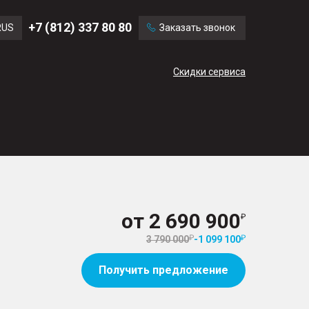
Ford
Land Rover
+7 (812) 337 80 80
RUS
Заказать звонок
Chevrolet
Cadillac
ENG
Скидки сервиса
CN
от
2 690 900
3 790 000
-
1 099 100
Получить предложение