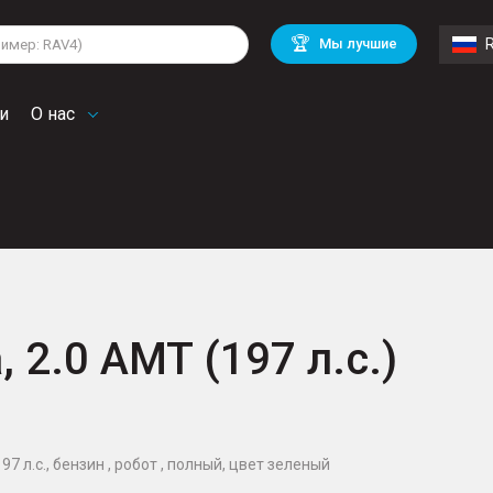
lkswagen
Mitsubishi
BMW
🏆
Мы лучшие
di
Mercedes Benz
Volvo
troen
Mini
и
О нас
, 2.0 AMT (197 л.с.)
197 л.с., бензин , робот , полный, цвет зеленый