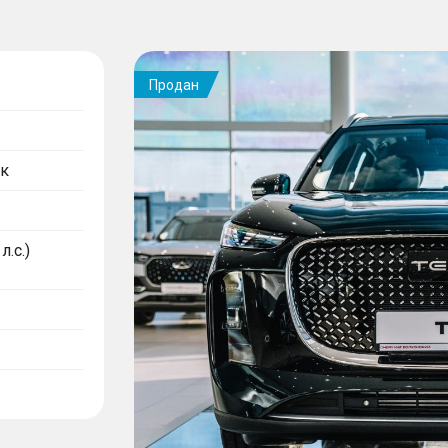
Продан
к
л.с.)