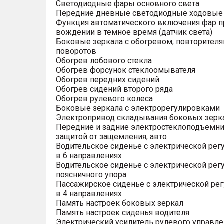
Светодиодные фары основного света
Передние дневные светодиодные ходовые
Функция автоматического включения фар п
вождении в темное время (датчик света)
Боковые зеркала с обогревом, повторител
поворотов
Обогрев лобового стекла
Обогрев форсунок стеклоомывателя
Обогрев передних сидений
Обогрев сидений второго ряда
Обогрев рулевого колеса
Боковые зеркала с электрорегулировками
Электропривод складывания боковых зерк
Передние и задние электростеклоподъемни
защитой от защемления, авто
Водительское сиденье с электрической рег
в 6 направлениях
Водительское сиденье с электрической рег
поясничного упора
Пассажирское сиденье с электрической ре
в 4 направлениях
Память настроек боковых зеркал
Память настроек сиденья водителя
Электрический усилитель рулевого управле