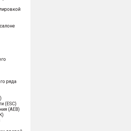
улировкой
 салоне
его
го ряда
)
и (ESC)
ия (AEB)
K)
я