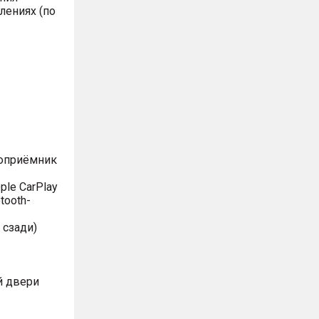
лениях (по
иоприёмник
le CarPlay
tooth-
 сзади)
й двери