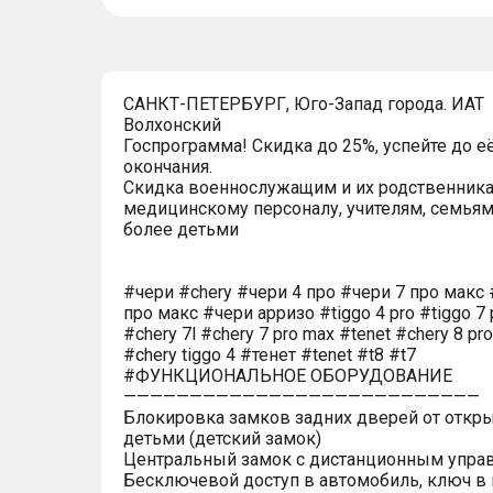
САНКТ-ПЕТЕРБУРГ, Юго-Запад города. ИАТ
Волхонский
Госпрограмма! Скидка до 25%, успейте до е
окончания.
Скидка военнослужащим и их родственника
медицинскому персоналу, учителям, семьям
более детьми
#чери #chery #чери 4 про #чери 7 про макс 
про макс #чери арризо #tiggo 4 pro #tiggo 7 
#chery 7l #chery 7 pro max #tenet #chery 8 pr
#chery tiggo 4 #тенет #tenet #t8 #t7
#ФУНКЦИОНАЛЬНОЕ ОБОРУДОВАНИЕ
———————————————————————————
Блокировка замков задних дверей от откр
детьми (детский замок)
Центральный замок с дистанционным упра
Бесключевой доступ в автомобиль, ключ в