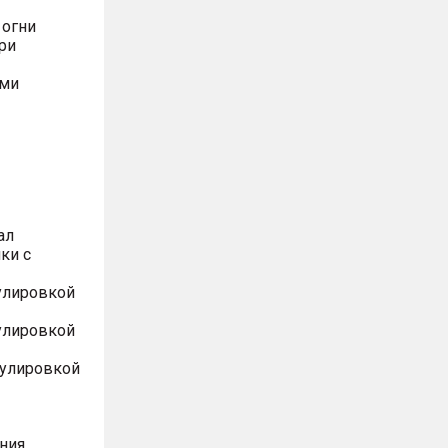
 огни
ри
ями
ал
ки с
улировкой
улировкой
гулировкой
ния