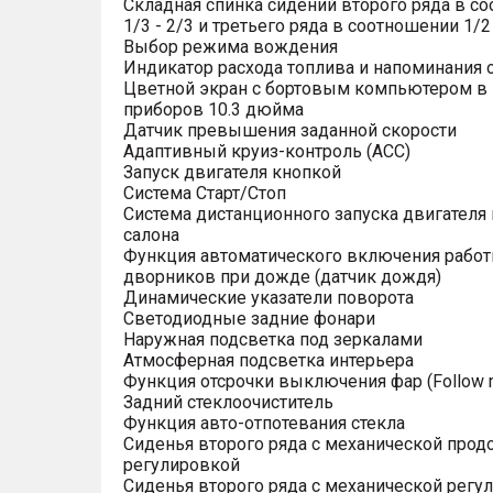
Складная спинка сидений второго ряда в с
1/3 - 2/3 и третьего ряда в соотношении 1/2 
Выбор режима вождения
Индикатор расхода топлива и напоминания 
Цветной экран с бортовым компьютером в
приборов 10.3 дюйма
Датчик превышения заданной скорости
Адаптивный круиз-контроль (ACC)
Запуск двигателя кнопкой
Система Старт/Стоп
Система дистанционного запуска двигателя 
салона
Функция автоматического включения рабо
дворников при дожде (датчик дождя)
Динамические указатели поворота
Светодиодные задние фонари
Наружная подсветка под зеркалами
Атмосферная подсветка интерьера
Функция отсрочки выключения фар (Follow 
Задний стеклоочиститель
Функция авто-отпотевания стекла
Сиденья второго ряда с механической прод
регулировкой
Сиденья второго ряда с механической регу