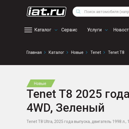
Мотоциклы
Vo
Снегоходы
Поиск
Au
Квадроциклы
Ci
Каталог
Сервис
Услуги
Новост
Онлайн запись на
Главная
Каталог
Новые
Tenet
Tenet T8
сервис
Новые
Tenet T8 2025 года
4WD, Зеленый
Tenet T8 Ultra, 2025 года выпуска, двигатель 1998 л., 