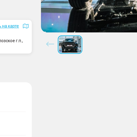
 на карте
зское г.п.,