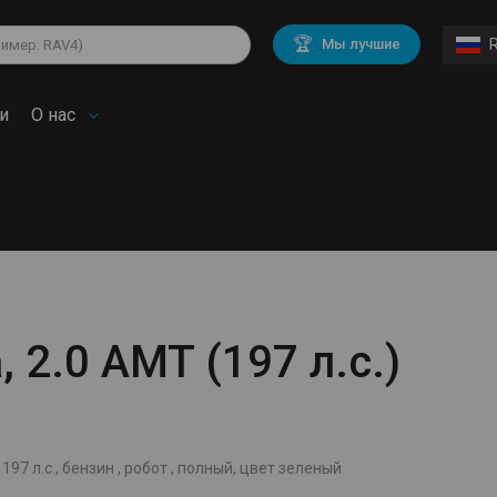
lkswagen
Mitsubishi
BMW
🏆
Мы лучшие
di
Chevrolet
Volvo
troen
Mini
и
О нас
, 2.0 AMT (197 л.с.)
197 л.с., бензин , робот , полный, цвет зеленый