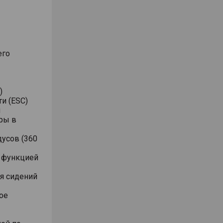
его
)
и (ESC)
я
ры в
дусов (360
с функцией
ля сидений
ое