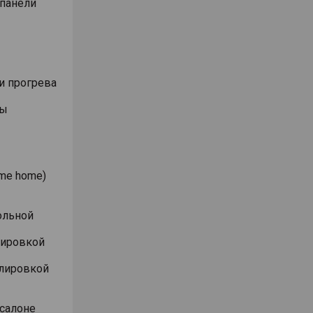
 панели
и прогрева
ты
me home)
ольной
лировкой
улировкой
 салоне