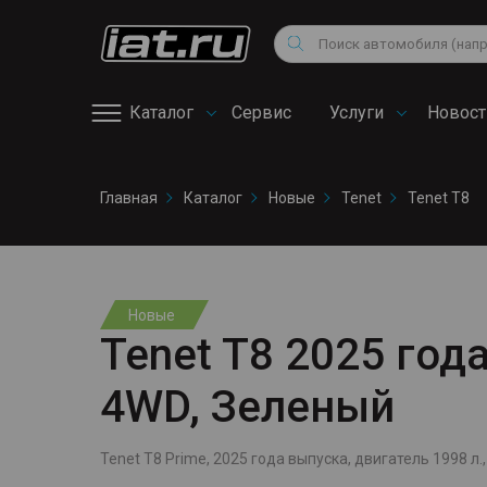
Мотоциклы
Vo
Снегоходы
Поиск
Au
Квадроциклы
Ci
Каталог
Сервис
Услуги
Новост
Онлайн запись на
Главная
Каталог
Новые
Tenet
Tenet T8
сервис
Новые
Tenet T8 2025 года
4WD, Зеленый
Tenet T8 Prime, 2025 года выпуска, двигатель 1998 л., 