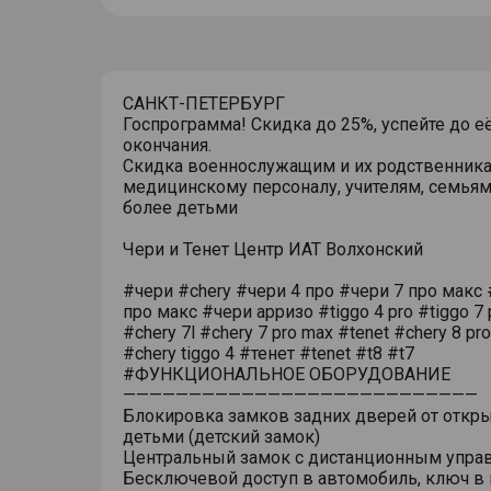
САНКТ-ПЕТЕРБУРГ
Госпрограмма! Скидка до 25%, успейте до е
окончания.
Скидка военнослужащим и их родственника
медицинскому персоналу, учителям, семьям
более детьми
Чери и Тенет Центр ИАТ Волхонский
#чери #chery #чери 4 про #чери 7 про макс 
про макс #чери арризо #tiggo 4 pro #tiggo 7 
#chery 7l #chery 7 pro max #tenet #chery 8 pr
#chery tiggo 4 #тенет #tenet #t8 #t7
#ФУНКЦИОНАЛЬНОЕ ОБОРУДОВАНИЕ
———————————————————————————
Блокировка замков задних дверей от откр
детьми (детский замок)
Центральный замок с дистанционным упра
Бесключевой доступ в автомобиль, ключ в