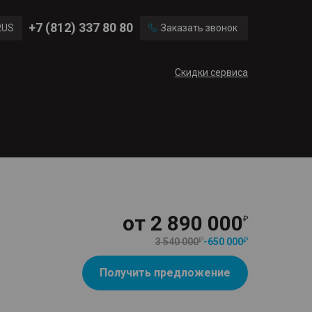
Ford
Land Rover
+7 (812) 337 80 80
RUS
Заказать звонок
Mercedes Benz
Cadillac
ENG
Скидки сервиса
CN
от
2 890 000
3 540 000
-
650 000
Получить предложение