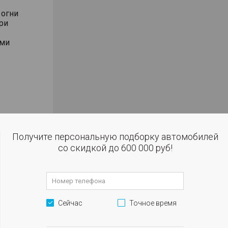
 огни
ри
ями
ал
ки с
Получите персональную подборку автомобилей
со скидкой до 600 000 руб!
улировкой
улировкой
гулировкой
Сейчас
Точное время
ния
лениях (по