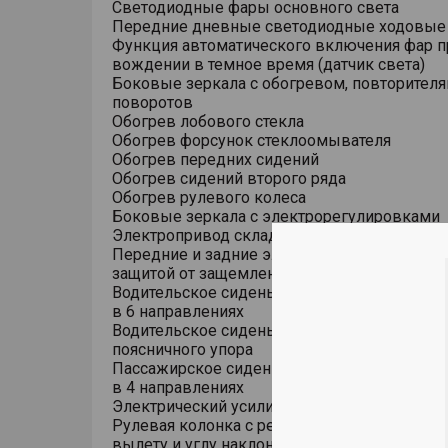
Светодиодные фары основного света
Передние дневные светодиодные ходовые
Функция автоматического включения фар п
вождении в темное время (датчик света)
Боковые зеркала с обогревом, повторител
поворотов
Обогрев лобового стекла
Обогрев форсунок стеклоомывателя
Обогрев передних сидений
Обогрев сидений второго ряда
Обогрев рулевого колеса
Боковые зеркала с электрорегулировками
Электропривод складывания боковых зерк
Передние и задние электростеклоподъемни
защитой от защемления, авто
Водительское сиденье с электрической рег
в 6 направлениях
Водительское сиденье с электрической рег
поясничного упора
Пассажирское сиденье с электрической ре
в 4 направлениях
Электрический усилитель рулевого управле
Рулевая колонка с регулировкой в 4 направ
вылету и углу наклона)