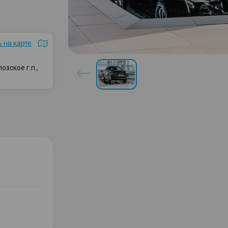
 на карте
зское г.п.,