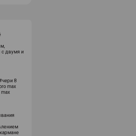
ё
м,
 с двумя и
#чери 8
pro max
o max
ывания
влением
 кармане