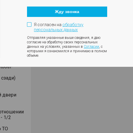
Кнопка
закрытия
Жду звонка
модального
окна
Я согласен на
обработку
персональных данных
Отправляя указанные выше сведения, я даю
согласие на обработку своих персональных
данных на условиях, указанных в
Согласии
, с
иоприёмник
которыми я ознакомился и принимаю в полном
объеме.
le CarPlay
tooth-
 сзади)
й двери
оотношении
- 1/2
о ТО