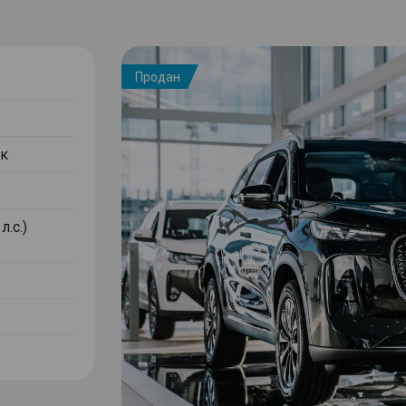
Продан
к
л.с.)