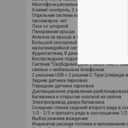
Многофункциональное рулевое колесо
Климат-контроль, 2 зоны
Отдельная система кондиционирования для
пассажиров: нет
Люк со шторкой
Панорамная крыша
Антенна на крыше в виде плавника
Большой сенсорный емкостный дисплей
мультимедийной системы 15.6 дюйма, рад
Аудиосистема, 8 динамиков
Беспроводное подключение Android Auto/App
Система "Свободные руки"(Hands free) с Blue
связью с мобильным телефоном
2 разъема USB + 2 рзъема C-Type (спереди и
Задние датчики парковки
Передние датчики парковки
Дистанционное управление разблокировко
багажника и открытие кнопкой из салона
Электропривод двери багажника
Складная спинка сидений второго ряда в с
1/3 - 2/3 и третьего ряда в соотношении 1/2 
Выбор режима вождения
Индикатор расхода топлива и напоминания 