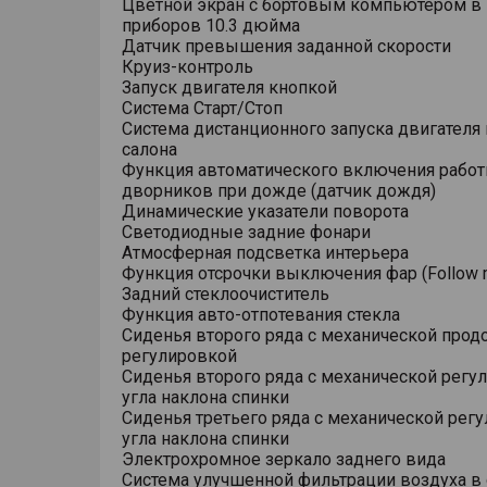
Цветной экран с бортовым компьютером в
приборов 10.3 дюйма
Датчик превышения заданной скорости
Круиз-контроль
Запуск двигателя кнопкой
Система Старт/Стоп
Система дистанционного запуска двигателя 
салона
Функция автоматического включения рабо
дворников при дожде (датчик дождя)
Динамические указатели поворота
Светодиодные задние фонари
Атмосферная подсветка интерьера
Функция отсрочки выключения фар (Follow 
Задний стеклоочиститель
Функция авто-отпотевания стекла
Сиденья второго ряда с механической прод
регулировкой
Сиденья второго ряда с механической регу
угла наклона спинки
Сиденья третьего ряда с механической рег
угла наклона спинки
Электрохромное зеркало заднего вида
Система улучшенной фильтрации воздуха в