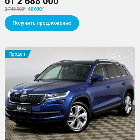
от
2 688 000
2 748 000
-
60 000
Получить предложение
Продан
Добавить
в
избранное