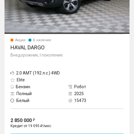
Акции
В наличии
HAVAL DARGO
Внедорожник, I поколение
2.0 AMT (192 л.с.) 4WD
Elite
Бензин
Робот
Полный
2025
Белый
15473
2 850 000
Кредит от 19 095 ₽/мес.