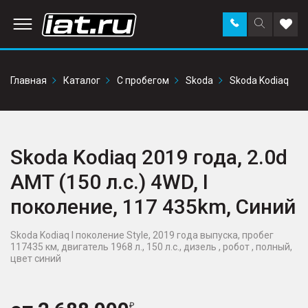
Заказать
Поиск
Доба
звонок
по
в
сайту
избр
Главная
Каталог
С пробегом
Skoda
Skoda Kodiaq
Skoda Kodiaq 2019 года, 2.0d
AMT (150 л.с.) 4WD, I
поколение, 117 435km, Синий
Skoda Kodiaq I поколение Style, 2019 года выпуска, пробег
117435 км, двигатель 1968 л., 150 л.с., дизель , робот , полный,
цвет синий