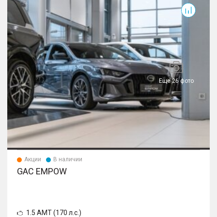
электрорегулировкой и подогревом
– Регулировка руля по высоте и по вылету
– Сиденье водителя с электрорегулировкой в 6
направлениях
– Обогрев рулевого колеса
Еще 26 фото
Акции
В наличии
GAC EMPOW
1.5 AMT (170 л.с.)