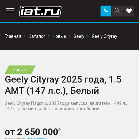
Заказать
Поиск
Доба
звонок
по
в
сайту
избр
Главная
Каталог
Новые
Geely
Geely Cityray
Новые
Geely Cityray 2025 года, 1.5
AMT (147 л.с.), Белый
Geely Cityray Flagship, 2025 года выпуска, двигатель 1499 л.,
147 л.с., бензин , робот , передний, цвет белый
от
2 650 000