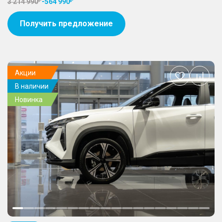
3 214 990
-
564 990
Получить предложение
Акции
Добавить
В наличии
в
избранное
Новинка