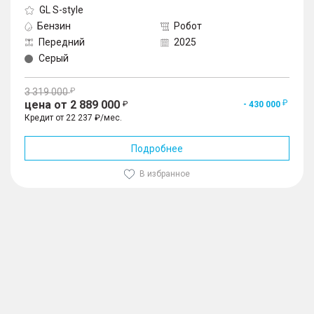
GL S-style
Бензин
Робот
Передний
2025
Серый
3 319 000
цена от 2 889 000
- 430 000
Кредит от 22 237 ₽/мес.
Подробнее
В избранное
1
/
10