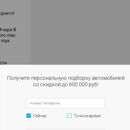
днего!
#чери 8
pro max
o max
сти
влением
Получите персональную подборку автомобилей
со скидкой до 600 000 руб!
 огни
м
Сейчас
Точное время