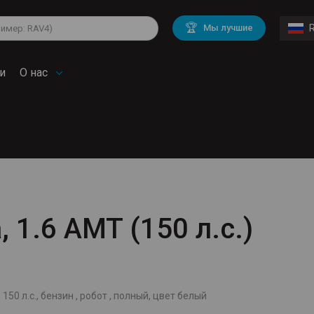
lkswagen
Mitsubishi
BMW
🏆
Мы лучшие
di
Chevrolet
Volvo
troen
Mini
и
О нас
, 1.6 AMT (150 л.с.)
 150 л.с., бензин , робот , полный, цвет белый