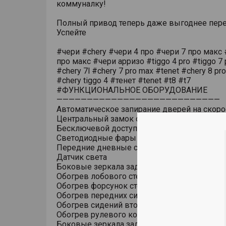
коммуналку!
Полный привод теперь даже выгоднее пере
Успейте
#чери #chery #чери 4 про #чери 7 про макс 
про макс #чери арризо #tiggo 4 pro #tiggo 7 
#chery 7l #chery 7 pro max #tenet #chery 8 pr
#chery tiggo 4 #тенет #tenet #t8 #t7
#ФУНКЦИОНАЛЬНОЕ ОБОРУДОВАНИЕ
———————————————————————————
Автоматическое запирание дверей на скоро
Центральный замок с дистанционным упра
Бесключевой доступ (ключ в кармане)
Светодиодные фары основного света
Передние дневные светодиодные ходовые
Датчик света
Боковые зеркала заднего вида с обогрево
Обогрев лобового стекла
Обогрев форсунок стеклоомывателя
Обогрев передних сидений
Обогрев сидений второго ряда
Обогрев рулевого колеса
Боковые зеркала заднего вида с