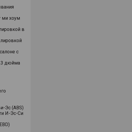
ывания
 ми хоум
лировкой в
улировкой
салоне с
.3 дюйма
его
и-Эс (ABS)
ти И-Эс-Си
EBD)