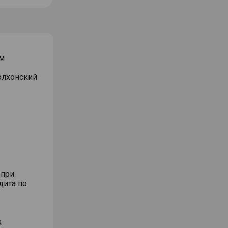
м
Волхонский
 при
дита по
а