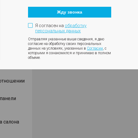
Кнопка
оротов
закрытия
ки с
Жду звонка
модального
окна
ния
Я согласен на
обработку
влениях
персональных данных
Отправляя указанные выше сведения, я даю
согласие на обработку своих персональных
данных на условиях, указанных в
Согласии
, с
которыми я ознакомился и принимаю в полном
объеме.
Android
оотношении
 панели
а салона