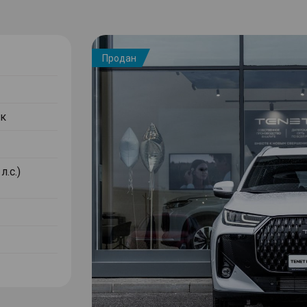
Продан
к
л.с.)