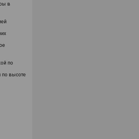
ры в
ией
них
ое
ой по
 по высоте