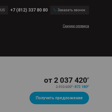
Ford
Land Rover
+7 (812) 337 80 80
RUS
Заказать звонок
Mercedes Benz
Cadillac
ENG
Скидки сервиса
CN
от
2 037 420
2 910 600
-
873 180
Получить предложение