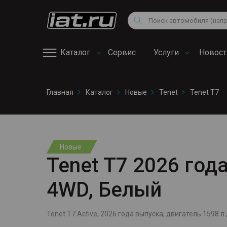
Мотоциклы
Vo
Снегоходы
Поиск
Au
Квадроциклы
Ci
Каталог
Сервис
Услуги
Новост
Онлайн запись на
Главная
Каталог
Новые
Tenet
Tenet T7
сервис
Новые
Tenet T7 2026 года
4WD, Белый
Tenet T7 Active, 2026 года выпуска, двигатель 1598 л.,