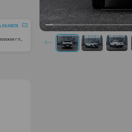
 на карте
зское г.п.,