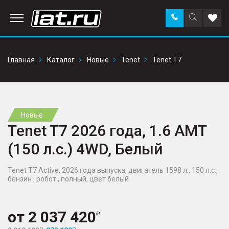
Заказать
Поиск
Доба
звонок
по
в
сайту
избр
Главная
Каталог
Новые
Tenet
Tenet T7
Новые
Tenet T7 2026 года, 1.6 AMT
(150 л.с.) 4WD, Белый
Tenet T7 Active, 2026 года выпуска, двигатель 1598 л., 150 л.с.,
бензин , робот , полный, цвет белый
от
2 037 420