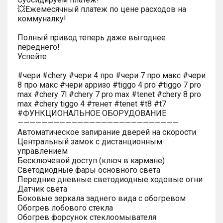
💥Ежемесячный платеж по цене расходов на
коммуналку!
Полный привод теперь даже выгоднее
переднего!
Успейте
#чери #chery #чери 4 про #чери 7 про макс #чери
8 про макс #чери арризо #tiggo 4 pro #tiggo 7 pro
max #chery 7l #chery 7 pro max #tenet #chery 8 pro
max #chery tiggo 4 #тенет #tenet #t8 #t7
#ФУНКЦИОНАЛЬНОЕ ОБОРУДОВАНИЕ
———————————————————————————
Автоматическое запирание дверей на скорости
Центральный замок с дистанционным
управлением
Бесключевой доступ (ключ в кармане)
Светодиодные фары основного света
Передние дневные светодиодные ходовые огни
Датчик света
Боковые зеркала заднего вида с обогревом
Обогрев лобового стекла
Обогрев форсунок стеклоомывателя