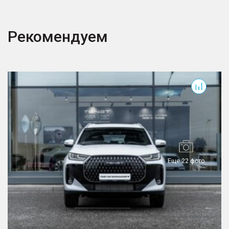
Рекомендуем
T7
J
Еще 22 фото