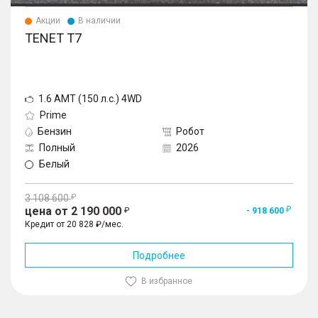
Акции
В наличии
TENET T7
1.6 AMT (150 л.с.) 4WD
Prime
Бензин
Робот
Полный
2026
Белый
3 108 600
цена от 2 190 000
- 918 600
Кредит от 20 828 ₽/мес.
Подробнее
В избранное
1
/
10