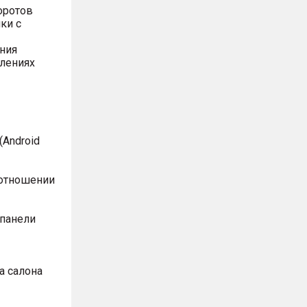
оротов
ки с
ния
влениях
Android
оотношении
 панели
а салона