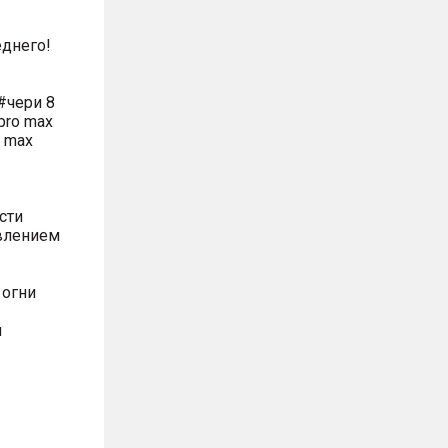
днего!
#чери 8
pro max
o max
сти
влением
 огни
м