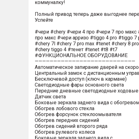
коммуналку!
Полный привод теперь даже выгоднее пере
Успейте
#чери #chery #чери 4 про #чери 7 про макс 
про макс #чери арризо #tiggo 4 pro #tiggo 7 
#chery 7l #chery 7 pro max #tenet #chery 8 pr
#chery tiggo 4 #тенет #tenet #t8 #t7
#ФУНКЦИОНАЛЬНОЕ ОБОРУДОВАНИЕ
———————————————————————————
Автоматическое запирание дверей на скоро
Центральный замок с дистанционным упра
Бесключевой доступ (ключ в кармане)
Светодиодные фары основного света
Передние дневные светодиодные ходовые
Датчик света
Боковые зеркала заднего вида с обогрево
Обогрев лобового стекла
Обогрев форсунок стеклоомывателя
Обогрев передних сидений
Обогрев сидений второго ряда
Обогрев рулевого колеса
Боковые зеркала заднего вида с