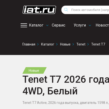
Мотоциклы
Vo
Снегоходы
Поиск
Au
Квадроциклы
Ci
Каталог
Сервис
Услуги
Новост
Онлайн запись на
Главная
Каталог
Новые
Tenet
Tenet T7
сервис
Новые
Tenet T7 2026 года
4WD, Белый
Tenet T7 Active, 2026 года выпуска, двигатель 1598 л.,