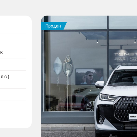
Продан
к
л.с.)