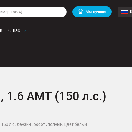
lkswagen
Mitsubishi
BMW
🏆
Мы лучшие
di
Chevrolet
Mercedes Benz
troen
Mini
и
О нас
, 1.6 AMT (150 л.с.)
 150 л.с., бензин , робот , полный, цвет белый