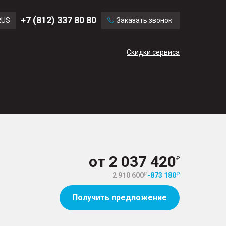
Ford
Land Rover
+7 (812) 337 80 80
RUS
Заказать звонок
Volvo
Cadillac
ENG
Скидки сервиса
CN
от
2 037 420
2 910 600
-
873 180
Получить предложение