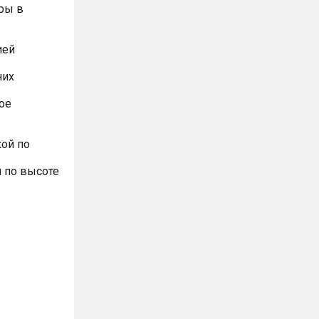
ры в
ией
них
ое
ой по
 по высоте