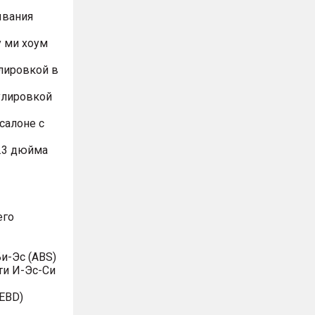
ывания
 ми хоум
лировкой в
улировкой
салоне с
.3 дюйма
его
и-Эс (ABS)
ти И-Эс-Си
EBD)