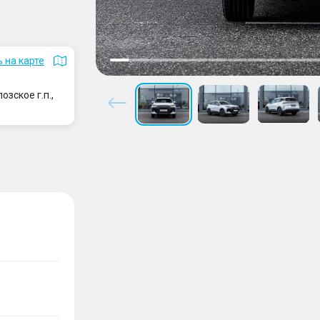
 на карте
зское г.п.,