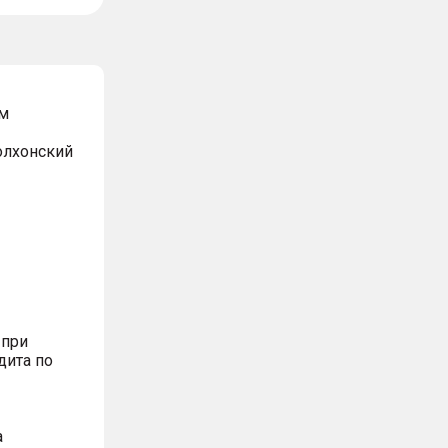
м
Волхонский
 при
дита по
а