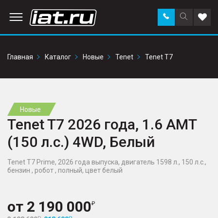
Заказать
Поиск
Доба
звонок
по
в
сайту
избр
Главная
Каталог
Новые
Tenet
Tenet T7
Новые
Tenet T7 2026 года, 1.6 AMT
(150 л.с.) 4WD, Белый
Tenet T7 Prime, 2026 года выпуска, двигатель 1598 л., 150 л.с.,
бензин , робот , полный, цвет белый
от
2 190 000