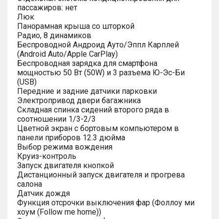
пассажиров: нет
Люк
Панорамная крыша со шторкой
Радио, 8 динамиков
Беспроводной Андроид Ауто/Эппл Карплей
(Android Auto/Apple CarPlay)
Беспроводная зарядка для смартфона
мощностью 50 Вт (50W) и 3 разъема Ю-Эс-Би
(USB)
Передние и задние датчики парковки
Электропривод двери багажника
Складная спинка сидений второго ряда в
соотношении 1/3-2/3
Цветной экран с бортовым компьютером в
панели приборов 12.3 дюйма
Выбор режима вождения
Круиз-контроль
Запуск двигателя кнопкой
Дистанционный запуск двигателя и прогрева
салона
Датчик дождя
Функция отсрочки выключения фар (Фоллоу ми
хоум (Follow me home))