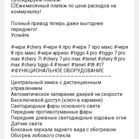
💥Ежемесячный платеж по цене расходов на
коммуналку!
Полный привод теперь даже выгоднее
переднего!
Успейте
#чери #chery #чери 4 про #чери 7 про макс #чери
8 про макс #чери арризо #tiggo 4 pro #tiggo 7 pro
max #chery 7l #chery 7 pro max #tenet #chery 8 pro
max #chery tiggo 4 #тенет #tenet #t8 #t7
#ФУНКЦИОНАЛЬНОЕ ОБОРУДОВАНИЕ
———————————————————————————
Центральный замок с дистанционным
управлением
Автоматическое запирание дверей на скорости
Бесключевой доступ (ключ в кармане)
Светодиодные фары основного света
Передние противотуманные фары
Передние дневные светодиодные ходовые огни
Датчик света
Боковые зеркала заднего вида с обогревом
Обогрев лобового стекла