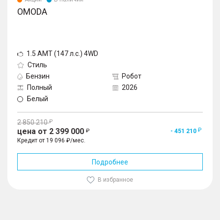
OMODA
1.5 AMT (147 л.с.) 4WD
Стиль
Бензин
Робот
Полный
2026
Белый
2 850 210
цена от 2 399 000
- 451 210
Кредит от 19 096 ₽/мес.
Подробнее
В избранное
1
/
10