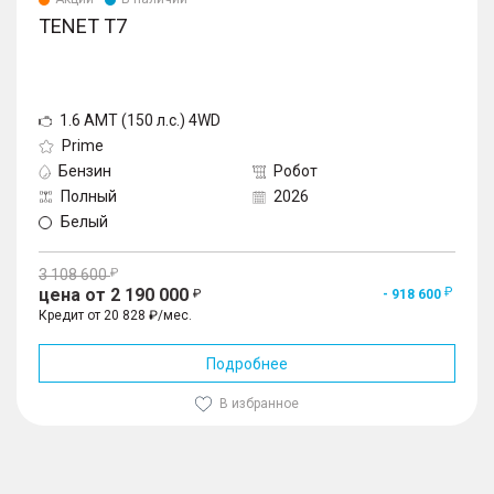
TENET T7
1.6 AMT (150 л.с.) 4WD
Prime
Бензин
Робот
Полный
2026
Белый
3 108 600
цена от 2 190 000
- 918 600
Кредит от 20 828 ₽/мес.
Подробнее
В избранное
1
/
10