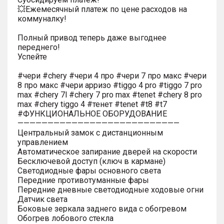
💥Ежемесячный платеж по цене расходов на
коммуналку!
Полный привод теперь даже выгоднее
переднего!
Успейте
#чери #chery #чери 4 про #чери 7 про макс #чери
8 про макс #чери арризо #tiggo 4 pro #tiggo 7 pro
max #chery 7l #chery 7 pro max #tenet #chery 8 pro
max #chery tiggo 4 #тенет #tenet #t8 #t7
#ФУНКЦИОНАЛЬНОЕ ОБОРУДОВАНИЕ
———————————————————————————
Центральный замок с дистанционным
управлением
Автоматическое запирание дверей на скорости
Бесключевой доступ (ключ в кармане)
Светодиодные фары основного света
Передние противотуманные фары
Передние дневные светодиодные ходовые огни
Датчик света
Боковые зеркала заднего вида с обогревом
Обогрев лобового стекла