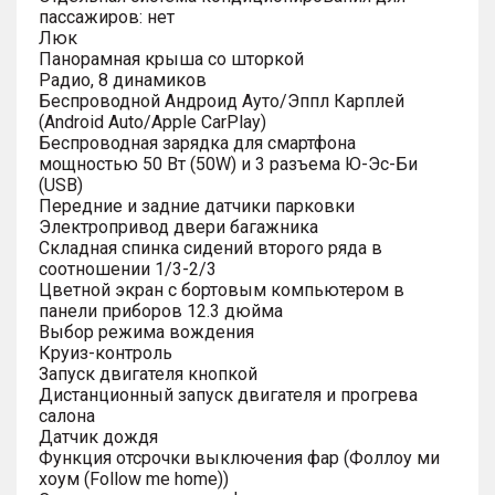
пассажиров: нет
Люк
Панорамная крыша со шторкой
Радио, 8 динамиков
Беспроводной Андроид Ауто/Эппл Карплей
(Android Auto/Apple CarPlay)
Беспроводная зарядка для смартфона
мощностью 50 Вт (50W) и 3 разъема Ю-Эс-Би
(USB)
Передние и задние датчики парковки
Электропривод двери багажника
Складная спинка сидений второго ряда в
соотношении 1/3-2/3
Цветной экран с бортовым компьютером в
панели приборов 12.3 дюйма
Выбор режима вождения
Круиз-контроль
Запуск двигателя кнопкой
Дистанционный запуск двигателя и прогрева
салона
Датчик дождя
Функция отсрочки выключения фар (Фоллоу ми
хоум (Follow me home))