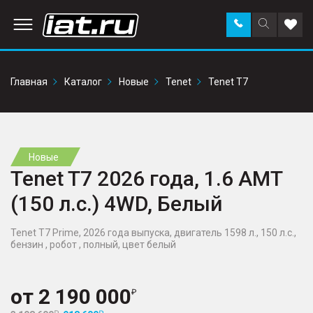
Заказать
Поиск
Доба
звонок
по
в
сайту
избр
Главная
Каталог
Новые
Tenet
Tenet T7
Новые
Tenet T7 2026 года, 1.6 AMT
(150 л.с.) 4WD, Белый
Tenet T7 Prime, 2026 года выпуска, двигатель 1598 л., 150 л.с.,
бензин , робот , полный, цвет белый
от
2 190 000