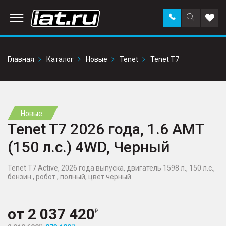
Заказать
Поиск
Доба
звонок
по
в
сайту
избр
Главная
Каталог
Новые
Tenet
Tenet T7
Новые
Tenet T7 2026 года, 1.6 AMT
(150 л.с.) 4WD, Черный
Tenet T7 Active, 2026 года выпуска, двигатель 1598 л., 150 л.с.,
бензин , робот , полный, цвет черный
от
2 037 420