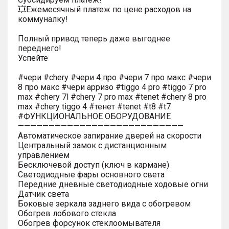
💥Ежемесячный платеж по цене расходов на
коммуналку!
Полный привод теперь даже выгоднее
переднего!
Успейте
#чери #chery #чери 4 про #чери 7 про макс #чери
8 про макс #чери арризо #tiggo 4 pro #tiggo 7 pro
max #chery 7l #chery 7 pro max #tenet #chery 8 pro
max #chery tiggo 4 #тенет #tenet #t8 #t7
#ФУНКЦИОНАЛЬНОЕ ОБОРУДОВАНИЕ
———————————————————————————
Автоматическое запирание дверей на скорости
Центральный замок с дистанционным
управлением
Бесключевой доступ (ключ в кармане)
Светодиодные фары основного света
Передние дневные светодиодные ходовые огни
Датчик света
Боковые зеркала заднего вида с обогревом
Обогрев лобового стекла
Обогрев форсунок стеклоомывателя