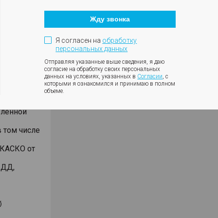
Кнопка
анием
закрытия
Жду звонка
модального
окна
били
дмет
Я согласен на
обработку
персональных данных
чет
Отправляя указанные выше сведения, я даю
согласие на обработку своих персональных
ении 2-х
данных на условиях, указанных в
Согласии
, с
 кассы,
которыми я ознакомился и принимаю в полном
объеме.
вленной
 том числе
 КАСКО от
БДД,
⏱