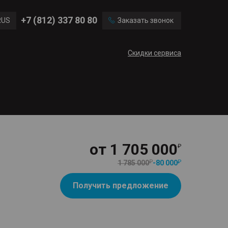
Ford
Land Rover
+7 (812) 337 80 80
RUS
Заказать звонок
Volvo
Cadillac
ENG
Скидки сервиса
CN
от
1 705 000
1 785 000
-
80 000
Получить предложение