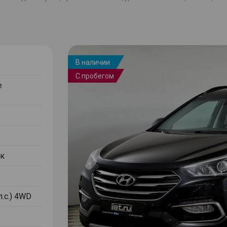
В наличии
С пробегом
е
к
л.с.) 4WD