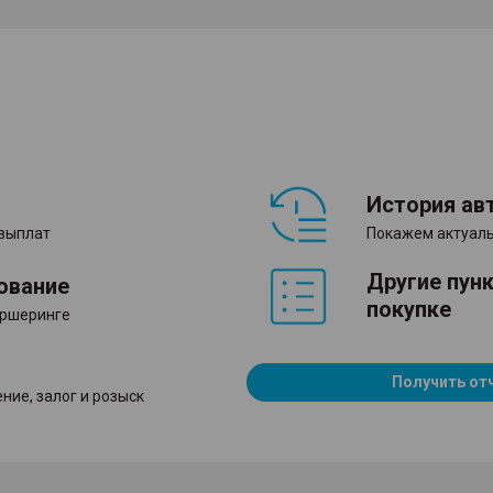
История ав
 выплат
Покажем актуаль
Другие пун
ование
покупке
аршеринге
Получить от
ние, залог и розыск