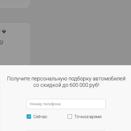
 💎
Е/
ЕНТОВ
ИКА
Получите персональную подборку автомобилей
ЧНЯЙТЕ У
со скидкой до 600 000 руб!
робегом в
окупке за
Сейчас
Точное время
ъемнике