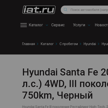
Мотоциклы
Vo
Снегоходы
Поиск
Au
Квадроциклы
Ci
Каталог
Сервис
Услуги
Новост
Онлайн запись на
Главная
Каталог
С пробегом
Hyundai
Hyu
сервис
Hyundai Santa Fe 2
л.с.) 4WD, III пок
750km, Черный
Hyundai Santa Fe III поколение Рестайлинг High-Tech, 2