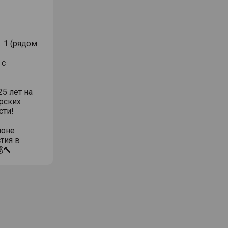
. 1 (рядом
 с
5 лет на
рских
сти!
ионе
тия в
🔨