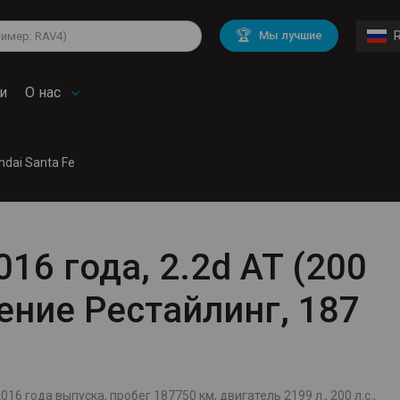
lkswagen
Mitsubishi
BMW
🏆
Мы лучшие
di
Chevrolet
Mercedes Benz
troen
Mini
и
О нас
ndai Santa Fe
016 года, 2.2d AT (200
оление Рестайлинг, 187
016 года выпуска, пробег 187750 км, двигатель 2199 л., 200 л.с.,