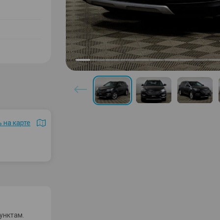
 на карте
унктам.