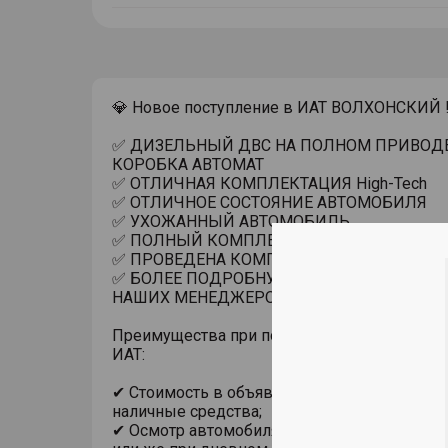
тултип
💎 Новое поступление в ИАТ ВОЛХОНСКИЙ !
✅ ДИЗЕЛЬНЫЙ ДВС НА ПОЛНОМ ПРИВОД
КОРОБКА АВТОМАТ
✅ ОТЛИЧНАЯ КОМПЛЕКТАЦИЯ High-Tech
✅ ОТЛИЧНОЕ СОСТОЯНИЕ АВТОМОБИЛЯ
✅ УХОЖАННЫЙ АВТОМОБИЛЬ
✅ ПОЛНЫЙ КОМПЛЕКТ КЛЮЧЕЙ И ДОКУМ
✅ ПРОВЕДЕНА КОМПЛЕКСНАЯ ДИАГНОСТ
✅ БОЛЕЕ ПОДРОБНУЮ ИНФОРМАЦИЮ УТО
НАШИХ МЕНЕДЖЕРОВ.
Преимущества при покупке автомобиля с п
ИАТ:
✔ Стоимость в объявлении актуальна при п
наличные средства;
✔ Осмотр автомобиля в помещении, на под