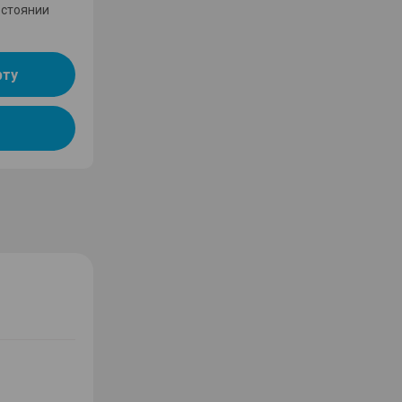
остоянии
рту