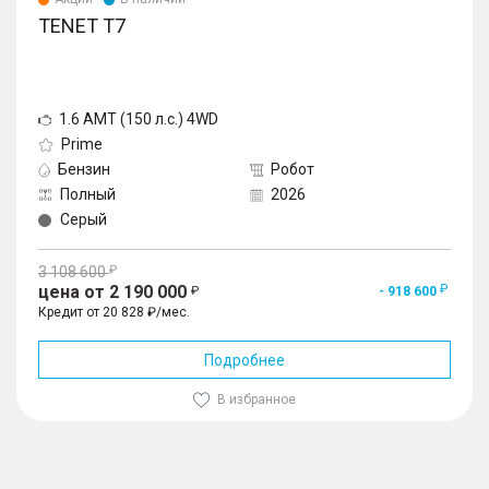
TENET T7
1.6 AMT (150 л.с.) 4WD
Prime
Бензин
Робот
Полный
2026
Серый
3 108 600
цена от 2 190 000
- 918 600
Кредит от 20 828 ₽/мес.
Подробнее
В избранное
1
/
10