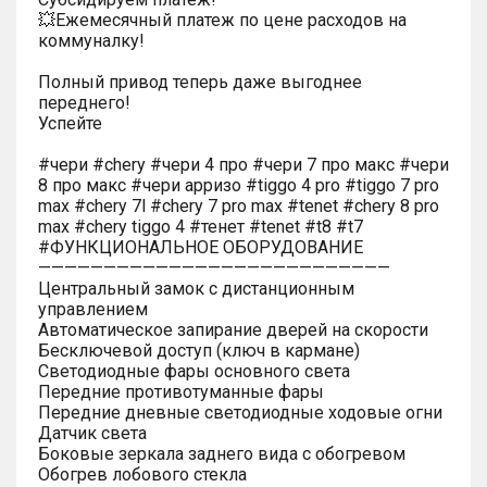
💥Ежемесячный платеж по цене расходов на
коммуналку!
Полный привод теперь даже выгоднее
переднего!
Успейте
#чери #chery #чери 4 про #чери 7 про макс #чери
8 про макс #чери арризо #tiggo 4 pro #tiggo 7 pro
max #chery 7l #chery 7 pro max #tenet #chery 8 pro
max #chery tiggo 4 #тенет #tenet #t8 #t7
#ФУНКЦИОНАЛЬНОЕ ОБОРУДОВАНИЕ
———————————————————————————
Центральный замок с дистанционным
управлением
Автоматическое запирание дверей на скорости
Бесключевой доступ (ключ в кармане)
Светодиодные фары основного света
Передние противотуманные фары
Передние дневные светодиодные ходовые огни
Датчик света
Боковые зеркала заднего вида с обогревом
Обогрев лобового стекла