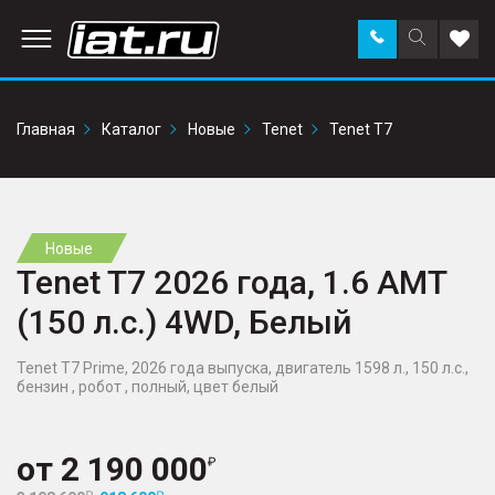
Заказать
Поиск
Доба
звонок
по
в
сайту
избр
Главная
Каталог
Новые
Tenet
Tenet T7
Новые
Tenet T7 2026 года, 1.6 AMT
(150 л.с.) 4WD, Белый
Tenet T7 Prime, 2026 года выпуска, двигатель 1598 л., 150 л.с.,
бензин , робот , полный, цвет белый
от
2 190 000