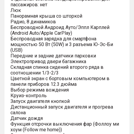
пассажиров: нет
Люк
Панорамная крыша со шторкой
Радио, 8 динамиков
Беспроводной Андроид Ауто/Эппл Карплей
(Android Auto/Apple CarPlay)
Беспроводная зарядка для смартфона
мощностью 50 Вт (50W) и 3 разъема Ю-Эс-Би
(USB)
Передние и задние датчики парковки
Электропривод двери багажника
Складная спинка сидений второго ряда в
соотношении 1/3-2/3
Цветной экран с бортовым компьютером в
панели приборов 12.3 дюйма
Выбор режима вождения
Круиз-контроль
Запуск двигателя кнопкой
Дистанционный запуск двигателя и прогрева
салона
Датчик дождя
Функция отсрочки выключения фар (Фоллоу ми
хоум (Follow me home))