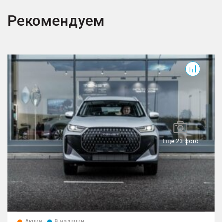
Рекомендуем
T7
T
Еще 23 фото
Акции
В наличии