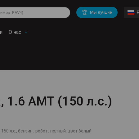
lkswagen
Mitsubishi
BMW
🏆
Мы лучшие
di
Chevrolet
Mercedes Benz
troen
Mini
и
О нас
, 1.6 AMT (150 л.с.)
 150 л.с., бензин , робот , полный, цвет белый