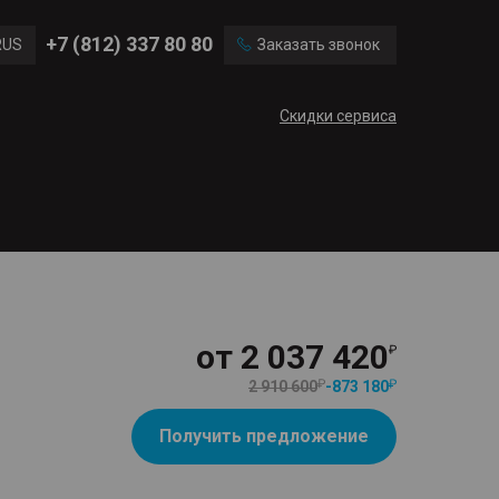
Ford
Land Rover
+7 (812) 337 80 80
RUS
Заказать звонок
Volvo
Cadillac
ENG
Скидки сервиса
CN
от
2 037 420
2 910 600
-
873 180
Получить предложение