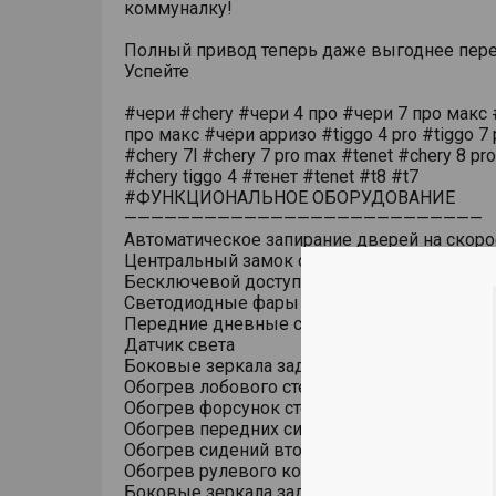
коммуналку!
Полный привод теперь даже выгоднее пере
Успейте
#чери #chery #чери 4 про #чери 7 про макс 
про макс #чери арризо #tiggo 4 pro #tiggo 7 
#chery 7l #chery 7 pro max #tenet #chery 8 pr
#chery tiggo 4 #тенет #tenet #t8 #t7
#ФУНКЦИОНАЛЬНОЕ ОБОРУДОВАНИЕ
———————————————————————————
Автоматическое запирание дверей на скоро
Центральный замок с дистанционным упра
Бесключевой доступ (ключ в кармане)
Светодиодные фары основного света
Передние дневные светодиодные ходовые
Датчик света
Боковые зеркала заднего вида с обогрево
Обогрев лобового стекла
Обогрев форсунок стеклоомывателя
Обогрев передних сидений
Обогрев сидений второго ряда
Обогрев рулевого колеса
Боковые зеркала заднего вида с