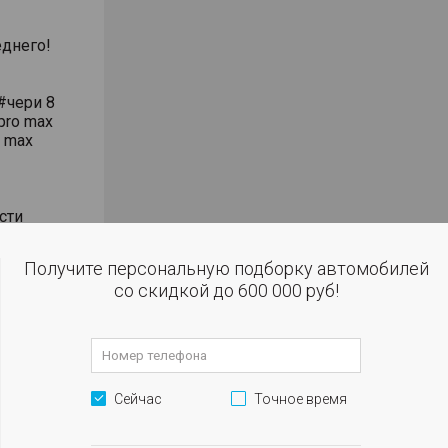
днего!
#чери 8
pro max
o max
сти
влением
Получите персональную подборку автомобилей
со скидкой до 600 000 руб!
 огни
м
Сейчас
Точное время