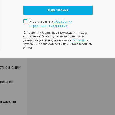
Кнопка
оротов
закрытия
ки с
Жду звонка
модального
окна
ния
Я согласен на
обработку
влениях
персональных данных
Отправляя указанные выше сведения, я даю
согласие на обработку своих персональных
данных на условиях, указанных в
Согласии
, с
которыми я ознакомился и принимаю в полном
объеме.
Android
оотношении
 панели
а салона