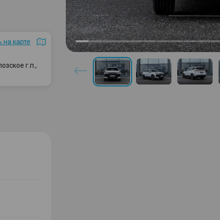
 на карте
зское г.п.,