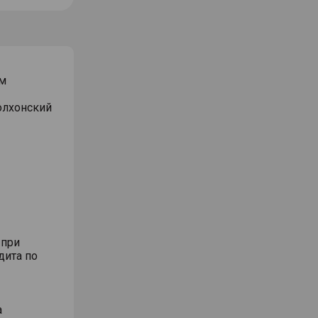
м
Волхонский
 при
дита по
а