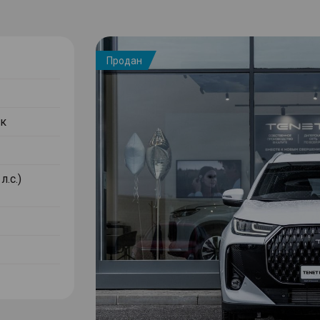
Продан
к
л.с.)