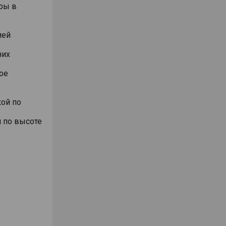
ры в
ией
них
ое
ой по
 по высоте