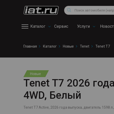
Мотоциклы
Vo
Снегоходы
Поиск
Au
Квадроциклы
Ci
Каталог
Сервис
Услуги
Новост
Онлайн запись на
Главная
Каталог
Новые
Tenet
Tenet T7
сервис
Новые
Tenet T7 2026 года
4WD, Белый
Tenet T7 Active, 2026 года выпуска, двигатель 1598 л.,