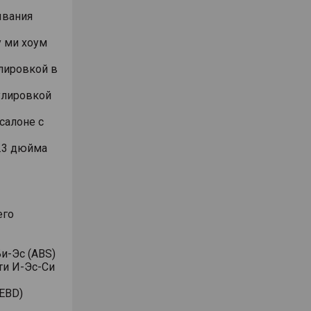
ывания
 ми хоум
лировкой в
улировкой
салоне с
.3 дюйма
его
и-Эс (ABS)
ти И-Эс-Си
EBD)