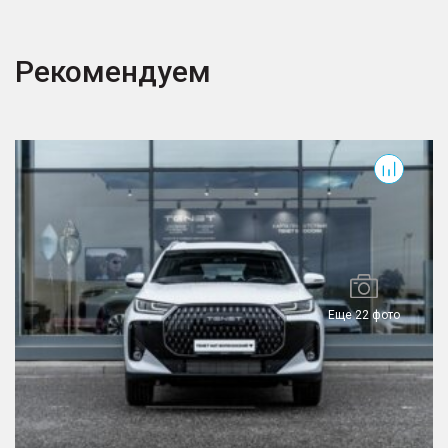
Рекомендуем
T7
T
Еще 22 фото