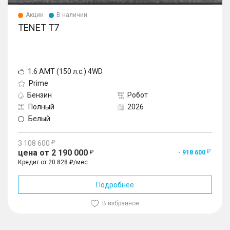
Акции
В наличии
TENET T7
1.6 AMT (150 л.с.) 4WD
Prime
Бензин
Робот
Полный
2026
Белый
3 108 600
цена от 2 190 000
- 918 600
Кредит от 20 828 ₽/мес.
Подробнее
В избранное
1
/
10