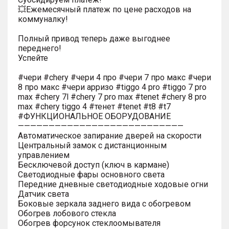
💥Ежемесячный платеж по цене расходов на
коммуналку!
Полный привод теперь даже выгоднее
переднего!
Успейте
#чери #chery #чери 4 про #чери 7 про макс #чери
8 про макс #чери арризо #tiggo 4 pro #tiggo 7 pro
max #chery 7l #chery 7 pro max #tenet #chery 8 pro
max #chery tiggo 4 #тенет #tenet #t8 #t7
#ФУНКЦИОНАЛЬНОЕ ОБОРУДОВАНИЕ
———————————————————————————
Автоматическое запирание дверей на скорости
Центральный замок с дистанционным
управлением
Бесключевой доступ (ключ в кармане)
Светодиодные фары основного света
Передние дневные светодиодные ходовые огни
Датчик света
Боковые зеркала заднего вида с обогревом
Обогрев лобового стекла
Обогрев форсунок стеклоомывателя