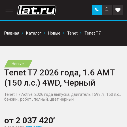
Заказать
Поиск
Доба
звонок
по
в
сайту
избр
Главная
Каталог
Новые
Tenet
Tenet T7
Новые
Tenet T7 2026 года, 1.6 AMT
(150 л.с.) 4WD, Черный
Tenet T7 Active, 2026 года выпуска, двигатель 1598 л., 150 л.с.,
бензин , робот , полный, цвет черный
от
2 037 420