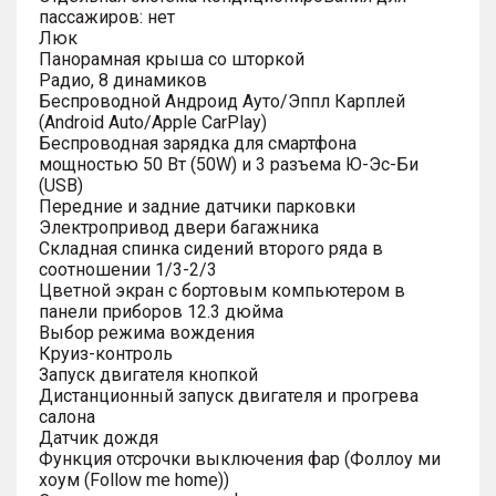
пассажиров: нет
Люк
Панорамная крыша со шторкой
Радио, 8 динамиков
Беспроводной Андроид Ауто/Эппл Карплей
(Android Auto/Apple CarPlay)
Беспроводная зарядка для смартфона
мощностью 50 Вт (50W) и 3 разъема Ю-Эс-Би
(USB)
Передние и задние датчики парковки
Электропривод двери багажника
Складная спинка сидений второго ряда в
соотношении 1/3-2/3
Цветной экран с бортовым компьютером в
панели приборов 12.3 дюйма
Выбор режима вождения
Круиз-контроль
Запуск двигателя кнопкой
Дистанционный запуск двигателя и прогрева
салона
Датчик дождя
Функция отсрочки выключения фар (Фоллоу ми
хоум (Follow me home))