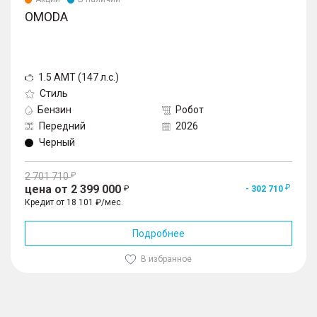
OMODA
1.5 AMT (147 л.с.)
Стиль
Бензин
Робот
Передний
2026
Черный
2 701 710
цена от 2 399 000
- 302 710
Кредит от 18 101 ₽/мес.
Подробнее
В избранное
1
/
10