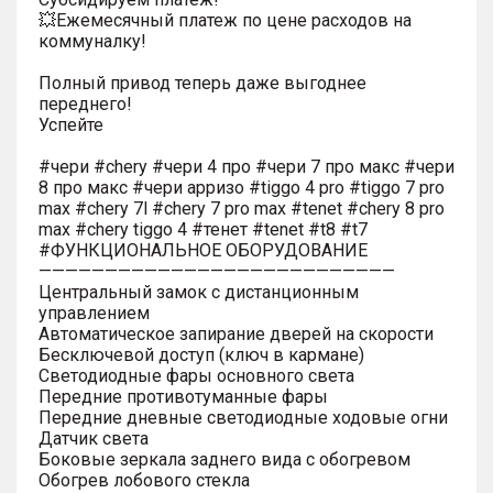
💥Ежемесячный платеж по цене расходов на
коммуналку!
Полный привод теперь даже выгоднее
переднего!
Успейте
#чери #chery #чери 4 про #чери 7 про макс #чери
8 про макс #чери арризо #tiggo 4 pro #tiggo 7 pro
max #chery 7l #chery 7 pro max #tenet #chery 8 pro
max #chery tiggo 4 #тенет #tenet #t8 #t7
#ФУНКЦИОНАЛЬНОЕ ОБОРУДОВАНИЕ
———————————————————————————
Центральный замок с дистанционным
управлением
Автоматическое запирание дверей на скорости
Бесключевой доступ (ключ в кармане)
Светодиодные фары основного света
Передние противотуманные фары
Передние дневные светодиодные ходовые огни
Датчик света
Боковые зеркала заднего вида с обогревом
Обогрев лобового стекла