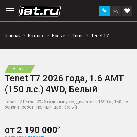
Заказать
Поиск
Доба
звонок
по
в
сайту
избр
Главная
Каталог
Новые
Tenet
Tenet T7
Новые
Tenet T7 2026 года, 1.6 AMT
(150 л.с.) 4WD, Белый
Tenet T7 Prime, 2026 года выпуска, двигатель 1598 л., 150 л.с.,
бензин , робот , полный, цвет белый
от
2 190 000