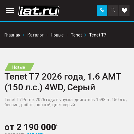
Заказать
Поиск
Доба
звонок
по
в
сайту
избр
Главная
Каталог
Новые
Tenet
Tenet T7
Новые
Tenet T7 2026 года, 1.6 AMT
(150 л.с.) 4WD, Серый
Tenet T7 Prime, 2026 года выпуска, двигатель 1598 л., 150 л.с.,
бензин , робот , полный, цвет серый
от
2 190 000