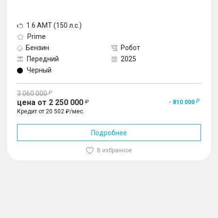
1.6 AMT (150 л.с.)
Prime
Бензин
Робот
Передний
2025
Черный
3 060 000
цена от 2 250 000
- 810 000
Кредит от 20 502 ₽/мес.
Подробнее
В избранное
1
/
10