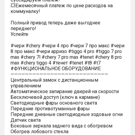
💥Ежемесячный платеж по цене расходов на
коммуналку!
Полный привод теперь даже выгоднее
переднего!
Успейте
#чери #chery #чери 4 про #чери 7 про макс #чери
8 про макс #чери арризо #tiggo 4 pro #tiggo 7 pro
max #chery 7l #chery 7 pro max #tenet #chery 8 pro
max #chery tiggo 4 #тенет #tenet #t8 #t7
#ФУНКЦИОНАЛЬНОЕ ОБОРУДОВАНИЕ
———————————————————————————
Центральный замок с дистанционным
управлением
Автоматическое запирание дверей на скорости
Бесключевой доступ (ключ в кармане)
Светодиодные фары основного света
Передние противотуманные фары
Передние дневные светодиодные ходовые огни
Датчик света
Боковые зеркала заднего вида с обогревом
Обогрев лобового стекла