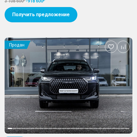
3 108 600
-
918 600
Получить предложение
Продан
Добавить
в
избранное