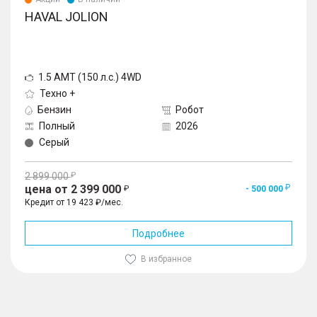
HAVAL JOLION
1.5 AMT (150 л.с.) 4WD
Техно +
Бензин
Робот
Полный
2026
Серый
2 899 000
цена от 2 399 000
- 500 000
Кредит от 19 423 ₽/мес.
Подробнее
В избранное
1
/
10