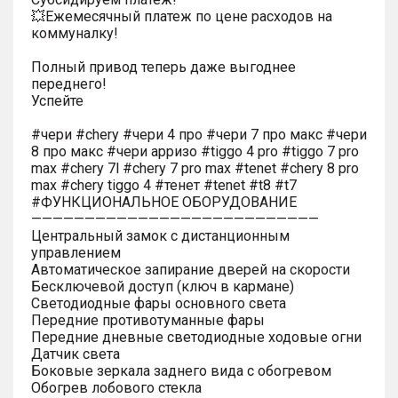
💥Ежемесячный платеж по цене расходов на
коммуналку!
Полный привод теперь даже выгоднее
переднего!
Успейте
#чери #chery #чери 4 про #чери 7 про макс #чери
8 про макс #чери арризо #tiggo 4 pro #tiggo 7 pro
max #chery 7l #chery 7 pro max #tenet #chery 8 pro
max #chery tiggo 4 #тенет #tenet #t8 #t7
#ФУНКЦИОНАЛЬНОЕ ОБОРУДОВАНИЕ
———————————————————————————
Центральный замок с дистанционным
управлением
Автоматическое запирание дверей на скорости
Бесключевой доступ (ключ в кармане)
Светодиодные фары основного света
Передние противотуманные фары
Передние дневные светодиодные ходовые огни
Датчик света
Боковые зеркала заднего вида с обогревом
Обогрев лобового стекла