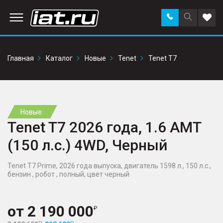
Заказать
Поиск
Доба
звонок
по
в
сайту
избр
Главная
Каталог
Новые
Tenet
Tenet T7
Новые
Tenet T7 2026 года, 1.6 AMT
(150 л.с.) 4WD, Черный
Tenet T7 Prime, 2026 года выпуска, двигатель 1598 л., 150 л.с.,
бензин , робот , полный, цвет черный
от
2 190 000