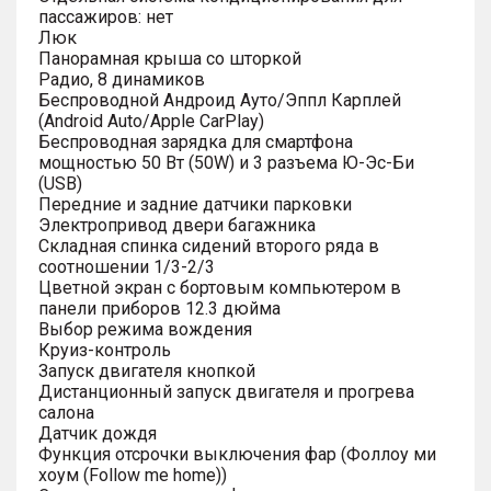
пассажиров: нет
Люк
Панорамная крыша со шторкой
Радио, 8 динамиков
Беспроводной Андроид Ауто/Эппл Карплей
(Android Auto/Apple CarPlay)
Беспроводная зарядка для смартфона
мощностью 50 Вт (50W) и 3 разъема Ю-Эс-Би
(USB)
Передние и задние датчики парковки
Электропривод двери багажника
Складная спинка сидений второго ряда в
соотношении 1/3-2/3
Цветной экран с бортовым компьютером в
панели приборов 12.3 дюйма
Выбор режима вождения
Круиз-контроль
Запуск двигателя кнопкой
Дистанционный запуск двигателя и прогрева
салона
Датчик дождя
Функция отсрочки выключения фар (Фоллоу ми
хоум (Follow me home))