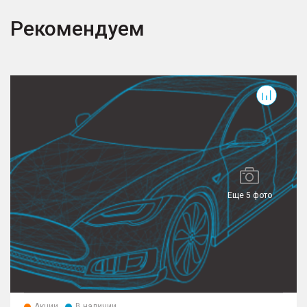
Рекомендуем
Jolion
T
Еще 5 фото
Акции
В наличии