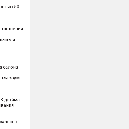
остью 50
оотношении
 панели
а салона
 ми хоум
.3 дюйма
ывания
салоне с