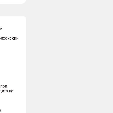
м
Волхонский
 при
дита по
а