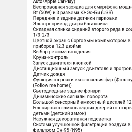
Auto/Apple CarPlay)
Беспроводная зарядка для смартфона мощн
Вт (50W) и 3 разъема Ю-Эс-Би (USB)
Передние и задние датчики парковки
Электропривод двери багажника
Складная спинка сидений второго ряда в с
1/3-2/3
Цветной экран с бортовым компьютером в
приборов 12.3 дюйма
Выбор режима вождения
Круиз-контроль
Запуск двигателя кнопкой
Дистанционный запуск двигателя и прогрев
Датчик дождя
Функция отсрочки выключения фар (Фоллоу
(Follow me home))
Светодиодные задние фонари
Динамические сигналы поворота
Большой сенсорный емкостный дисплей 12
Блокировка замков задних дверей от откр
детьми (детский замок)
Наружная декоративная подсветка
Система улучшенной фильтрации воздуха в 
фильтром Эн-95 (N95)