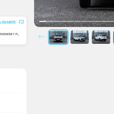
 на карте
зское г.п.,