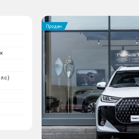
Продан
к
л.с.)