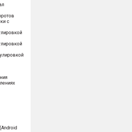
ал
оротов
ки с
улировкой
улировкой
гулировкой
ния
влениях
Android