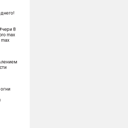
днего!
#чери 8
pro max
o max
влением
сти
 огни
м