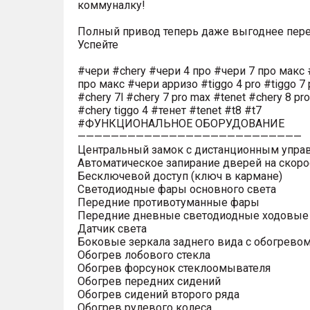
коммуналку!
Полный привод теперь даже выгоднее пере
Успейте
#чери #chery #чери 4 про #чери 7 про макс 
про макс #чери арризо #tiggo 4 pro #tiggo 7 
#chery 7l #chery 7 pro max #tenet #chery 8 pr
#chery tiggo 4 #тенет #tenet #t8 #t7
#ФУНКЦИОНАЛЬНОЕ ОБОРУДОВАНИЕ
———————————————————————————
Центральный замок с дистанционным упра
Автоматическое запирание дверей на скоро
Бесключевой доступ (ключ в кармане)
Светодиодные фары основного света
Передние противотуманные фары
Передние дневные светодиодные ходовые
Датчик света
Боковые зеркала заднего вида с обогрево
Обогрев лобового стекла
Обогрев форсунок стеклоомывателя
Обогрев передних сидений
Обогрев сидений второго ряда
Обогрев рулевого колеса