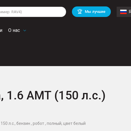
lkswagen
Mitsubishi
BMW
🏆
Мы лучшие
di
Chevrolet
Volvo
troen
Mini
и
О нас
, 1.6 AMT (150 л.с.)
150 л.с., бензин , робот , полный, цвет белый