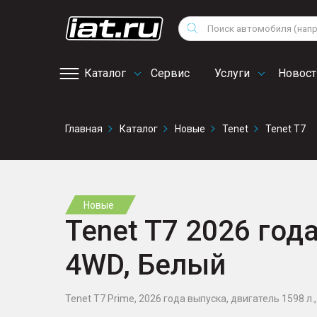
Мотоциклы
Vo
Снегоходы
Поиск
Au
Квадроциклы
Ci
Каталог
Сервис
Услуги
Новост
Онлайн запись на
Главная
Каталог
Новые
Tenet
Tenet T7
сервис
Новые
Tenet T7 2026 года
4WD, Белый
Tenet T7 Prime, 2026 года выпуска, двигатель 1598 л., 