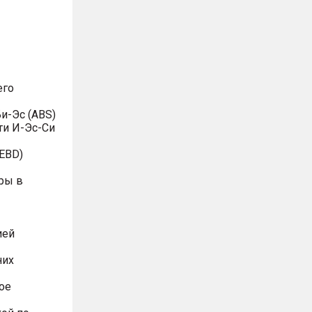
его
и-Эс (ABS)
ти И-Эс-Си
EBD)
ры в
ией
них
ое