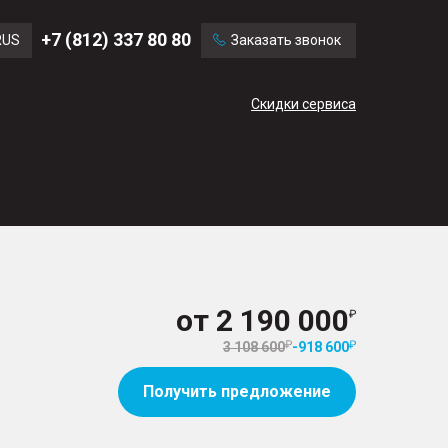
Ford
Land Rover
+7 (812) 337 80 80
RUS
Заказать звонок
Mercedes Benz
Cadillac
ENG
Скидки сервиса
CN
от
2 190 000
3 108 600
-
918 600
Получить предложение