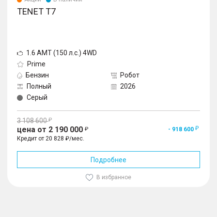
TENET T7
1.6 AMT (150 л.с.) 4WD
Prime
Бензин
Робот
Полный
2026
Серый
3 108 600
цена от 2 190 000
- 918 600
Кредит от 20 828 ₽/мес.
Подробнее
В избранное
1
/
10