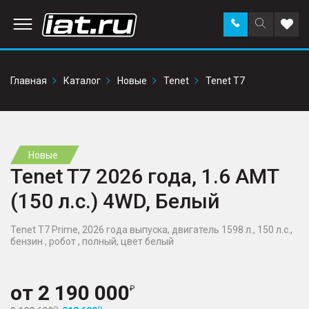
Заказать
Поиск
Доба
звонок
по
в
сайту
избр
Главная
Каталог
Новые
Tenet
Tenet T7
Новые
Tenet T7 2026 года, 1.6 AMT
(150 л.с.) 4WD, Белый
Tenet T7 Prime, 2026 года выпуска, двигатель 1598 л., 150 л.с.,
бензин , робот , полный, цвет белый
от
2 190 000