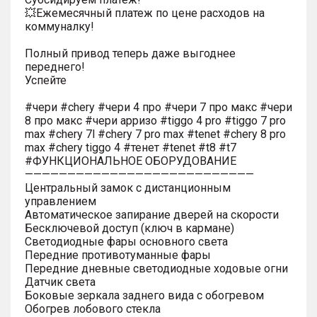
💥Ежемесячный платеж по цене расходов на
коммуналку!
Полный привод теперь даже выгоднее
переднего!
Успейте
#чери #chery #чери 4 про #чери 7 про макс #чери
8 про макс #чери арризо #tiggo 4 pro #tiggo 7 pro
max #chery 7l #chery 7 pro max #tenet #chery 8 pro
max #chery tiggo 4 #тенет #tenet #t8 #t7
#ФУНКЦИОНАЛЬНОЕ ОБОРУДОВАНИЕ
———————————————————————————
Центральный замок с дистанционным
управлением
Автоматическое запирание дверей на скорости
Бесключевой доступ (ключ в кармане)
Светодиодные фары основного света
Передние противотуманные фары
Передние дневные светодиодные ходовые огни
Датчик света
Боковые зеркала заднего вида с обогревом
Обогрев лобового стекла