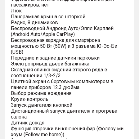
пассажиров: нет
Люк
Панорамная крыша со шторкой
Радио, 8 динамиков
Беспроводной Андроид Ауто/Эппл Карплей
(Android Auto/Apple CarPlay)
Беспроводная зарядка для смартфона
мощностью 50 Вт (50W) и 3 разъема Ю-Эс-Би
(USB)
Передние и задние датчики парковки
Электропривод двери багажника
Складная спинка сидений второго ряда в
соотношении 1/3-2/3
Цветной экран с бортовым компьютером в
панели приборов 12.3 дюйма
Выбор режима вождения
Круиз-контроль
Запуск двигателя кнопкой
Дистанционный запуск двигателя и прогрева
салона
Датчик дождя
Функция отсрочки выключения фар (Фоллоу ми
хоум (Follow me home))