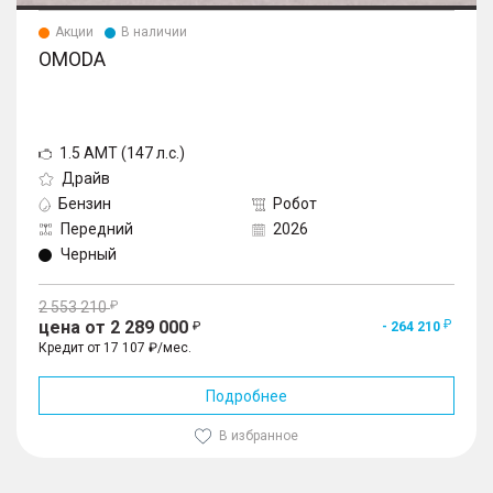
Акции
В наличии
OMODA
1.5 AMT (147 л.с.)
Драйв
Бензин
Робот
Передний
2026
Черный
2 553 210
цена от 2 289 000
- 264 210
Кредит от 17 107 ₽/мес.
Подробнее
В избранное
1
/
10