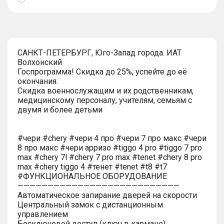
Показать
тултип
САНКТ-ПЕТЕРБУРГ, Юго-Запад города. ИАТ
Волхонский
Госпрограмма! Скидка до 25%, успейте до её
окончания.
Скидка военнослужащим и их родственникам,
медицинскому персоналу, учителям, семьям с
двумя и более детьми
#чери #chery #чери 4 про #чери 7 про макс #чери
8 про макс #чери арризо #tiggo 4 pro #tiggo 7 pro
max #chery 7l #chery 7 pro max #tenet #chery 8 pro
max #chery tiggo 4 #тенет #tenet #t8 #t7
#ФУНКЦИОНАЛЬНОЕ ОБОРУДОВАНИЕ
———————————————————————————
Автоматическое запирание дверей на скорости
Центральный замок с дистанционным
управлением
Бесключевой доступ (ключ в кармане)