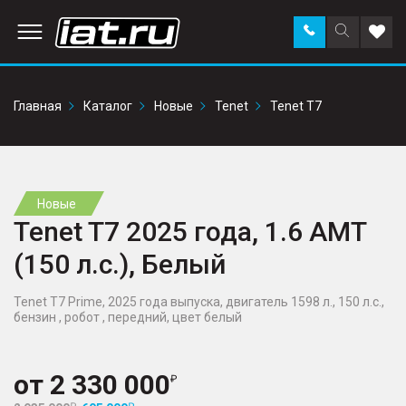
Заказать
Поиск
Доба
звонок
по
в
сайту
избр
Главная
Каталог
Новые
Tenet
Tenet T7
Новые
Tenet T7 2025 года, 1.6 AMT
(150 л.с.), Белый
Tenet T7 Prime, 2025 года выпуска, двигатель 1598 л., 150 л.с.,
бензин , робот , передний, цвет белый
от
2 330 000