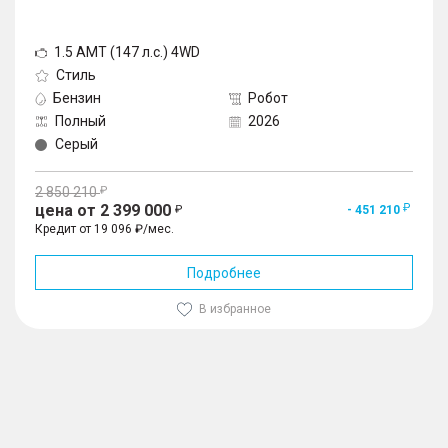
1.5 AMT (147 л.с.) 4WD
Стиль
Бензин
Робот
Полный
2026
Серый
2 850 210
цена от 2 399 000
- 451 210
Кредит от 19 096 ₽/мес.
Подробнее
В избранное
1
/
10