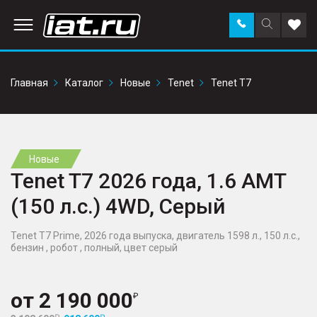
Заказать
Поиск
Доба
звонок
по
в
сайту
избр
Главная
Каталог
Новые
Tenet
Tenet T7
Новые
Tenet T7 2026 года, 1.6 AMT
(150 л.с.) 4WD, Серый
Tenet T7 Prime, 2026 года выпуска, двигатель 1598 л., 150 л.с.,
бензин , робот , полный, цвет серый
от
2 190 000