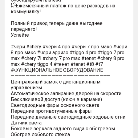
💥Ежемесячный платеж по цене расходов на
коммуналку!
Полный привод теперь даже выгоднее
переднего!
Успейте
#чери #chery #чери 4 про #чери 7 про макс #чери
8 про макс #чери арризо #tiggo 4 pro #tiggo 7 pro
max #chery 7l #chery 7 pro max #tenet #chery 8 pro
max #chery tiggo 4 #тенет #tenet #t8 #t7
#ФУНКЦИОНАЛЬНОЕ ОБОРУДОВАНИЕ
———————————————————————————
Центральный замок с дистанционным
управлением
Автоматическое запирание дверей на скорости
Бесключевой доступ (ключ в кармане)
Светодиодные фары основного света
Передние противотуманные фары
Передние дневные светодиодные ходовые огни
Датчик света
Боковые зеркала заднего вида с обогревом
Обогрев лобового стекла