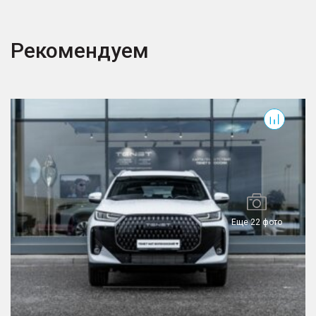
Рекомендуем
T7
T
Еще 22 фото