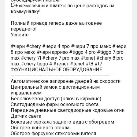
💥Ежемесячный платеж по цене расходов на
коммуналку!
Полный привод теперь даже выгоднее
переднего!
Успейте
#чери #chery #чери 4 про #чери 7 про макс #чери
8 про макс #чери арризо #tiggo 4 pro #tiggo 7 pro
max #chery 7l #chery 7 pro max #tenet #chery 8 pro
max #chery tiggo 4 #тенет #tenet #t8 #t7
#ФУНКЦИОНАЛЬНОЕ ОБОРУДОВАНИЕ
———————————————————————————
Автоматическое запирание дверей на скорости
Центральный замок с дистанционным
управлением
Бесключевой доступ (ключ в кармане)
Светодиодные фары основного света
Передние дневные светодиодные ходовые огни
Датчик света
Боковые зеркала заднего вида с обогревом
Обогрев лобового стекла
Обогрев форсунок стеклоомывателя