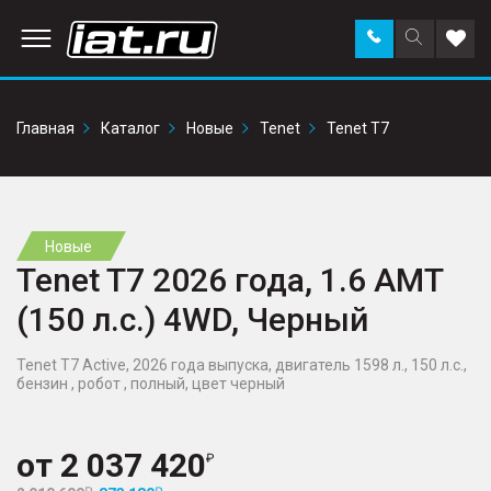
Заказать
Поиск
Доба
звонок
по
в
сайту
избр
Главная
Каталог
Новые
Tenet
Tenet T7
Новые
Tenet T7 2026 года, 1.6 AMT
(150 л.с.) 4WD, Черный
Tenet T7 Active, 2026 года выпуска, двигатель 1598 л., 150 л.с.,
бензин , робот , полный, цвет черный
от
2 037 420