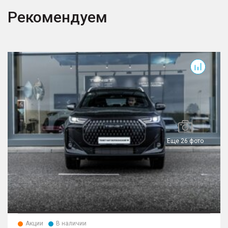
Рекомендуем
T7
T
Еще 26 фото
Акции
В наличии