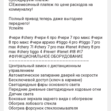
💥Ежемесячный платеж по цене расходов на
коммуналку!
Полный привод теперь даже выгоднее
переднего!
Успейте
#чери #chery #чери 4 про #чери 7 про макс #чери
8 про макс #чери арризо #tiggo 4 pro #tiggo 7 pro
max #chery 7l #chery 7 pro max #tenet #chery 8 pro
max #chery tiggo 4 #тенет #tenet #t8 #t7
#ФУНКЦИОНАЛЬНОЕ ОБОРУДОВАНИЕ
———————————————————————————
Центральный замок с дистанционным
управлением
Автоматическое запирание дверей на скорости
Бесключевой доступ (ключ в кармане)
Светодиодные фары основного света
Передние дневные светодиодные ходовые огни
Датчик света
Боковые зеркала заднего вида с обогревом
Обогрев лобового стекла
Обогрев форсунок стеклоомывателя