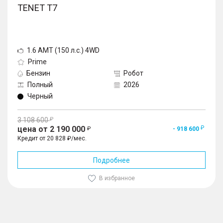
TENET T7
1.6 AMT (150 л.с.) 4WD
Prime
Бензин
Робот
Полный
2026
Черный
3 108 600
цена от 2 190 000
- 918 600
Кредит от 20 828 ₽/мес.
Подробнее
В избранное
1
/
10