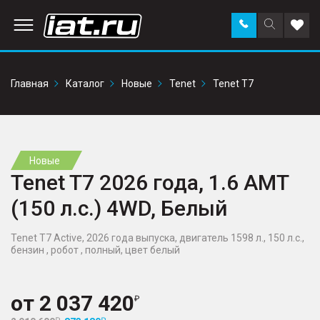
Заказать
Поиск
Доба
звонок
по
в
сайту
избр
Главная
Каталог
Новые
Tenet
Tenet T7
Новые
Tenet T7 2026 года, 1.6 AMT
(150 л.с.) 4WD, Белый
Tenet T7 Active, 2026 года выпуска, двигатель 1598 л., 150 л.с.,
бензин , робот , полный, цвет белый
от
2 037 420