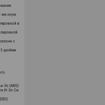
ывания
 ми хоум
лировкой в
улировкой
салоне с
.3 дюйма
его
и-Эс (ABS)
ти И-Эс-Си
EBD)