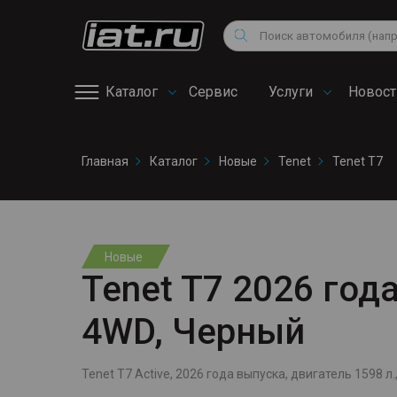
Мотоциклы
Vo
Снегоходы
Поиск
Au
Квадроциклы
Ci
Каталог
Сервис
Услуги
Новост
Онлайн запись на
Главная
Каталог
Новые
Tenet
Tenet T7
сервис
Новые
Tenet T7 2026 года
4WD, Черный
Tenet T7 Active, 2026 года выпуска, двигатель 1598 л.,