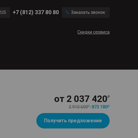
Ford
Land Rover
+7 (812) 337 80 80
RUS
Заказать звонок
Volvo
Cadillac
ENG
Скидки сервиса
CN
от
2 037 420
2 910 600
-
873 180
Получить предложение