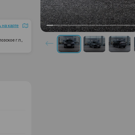
 на карте
зское г.п.,