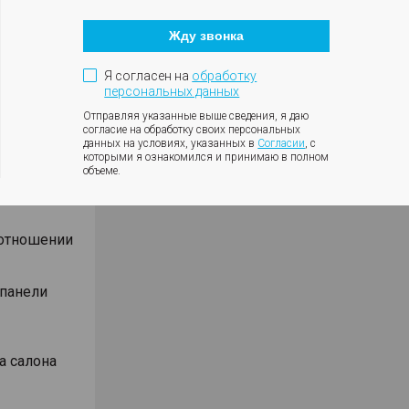
Кнопка
оротов
закрытия
ки с
Жду звонка
модального
окна
ния
Я согласен на
обработку
влениях
персональных данных
Отправляя указанные выше сведения, я даю
согласие на обработку своих персональных
данных на условиях, указанных в
Согласии
, с
которыми я ознакомился и принимаю в полном
объеме.
Android
оотношении
 панели
а салона