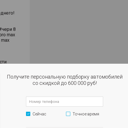
днего!
#чери 8
pro max
o max
сти
влением
Получите персональную подборку автомобилей
со скидкой до 600 000 руб!
 огни
м
Сейчас
Точное время