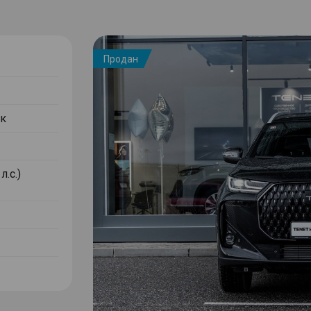
Продан
к
л.с.)