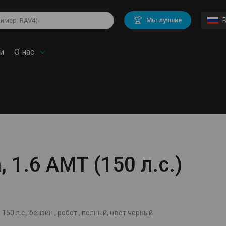
lkswagen
Mitsubishi
BMW
🏆
Мы лучшие
di
Chevrolet
Mercedes Benz
troen
Mini
и
О нас
, 1.6 AMT (150 л.с.)
 150 л.с., бензин , робот , полный, цвет черный