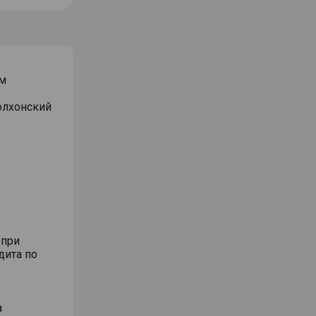
м
Волхонский
 при
дита по
а