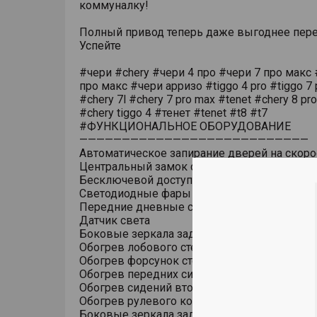
коммуналку!
Полный привод теперь даже выгоднее пере
Успейте
#чери #chery #чери 4 про #чери 7 про макс 
про макс #чери арризо #tiggo 4 pro #tiggo 7 
#chery 7l #chery 7 pro max #tenet #chery 8 pr
#chery tiggo 4 #тенет #tenet #t8 #t7
#ФУНКЦИОНАЛЬНОЕ ОБОРУДОВАНИЕ
———————————————————————————
Автоматическое запирание дверей на скоро
Центральный замок с дистанционным упра
Бесключевой доступ (ключ в кармане)
Светодиодные фары основного света
Передние дневные светодиодные ходовые
Датчик света
Боковые зеркала заднего вида с обогрево
Обогрев лобового стекла
Обогрев форсунок стеклоомывателя
Обогрев передних сидений
Обогрев сидений второго ряда
Обогрев рулевого колеса
Боковые зеркала заднего вида с