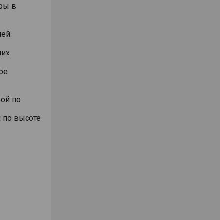
ры в
ией
них
ое
ой по
 по высоте