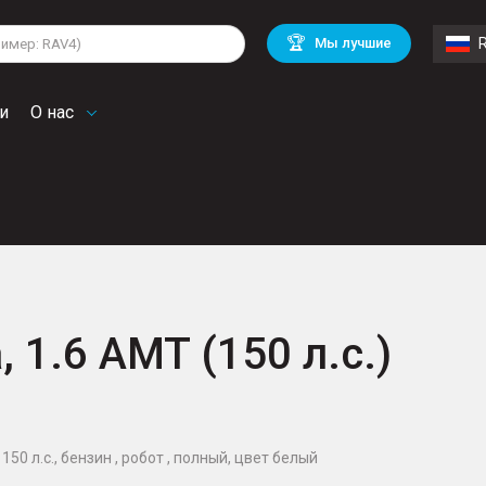
lkswagen
Mitsubishi
BMW
🏆
Мы лучшие
di
Chevrolet
Mercedes Benz
troen
Mini
и
О нас
, 1.6 AMT (150 л.с.)
150 л.с., бензин , робот , полный, цвет белый