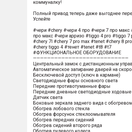
коммуналку!
Полный привод теперь даже выгоднее пере
Успейте
#чери #chery #чери 4 про #чери 7 про макс 
про макс #чери арризо #tiggo 4 pro #tiggo 7 
#chery 7l #chery 7 pro max #tenet #chery 8 pr
#chery tiggo 4 #тенет #tenet #t8 #t7
#ФУНКЦИОНАЛЬНОЕ ОБОРУДОВАНИЕ
———————————————————————————
Центральный замок с дистанционным упра
Автоматическое запирание дверей на скоро
Бесключевой доступ (ключ в кармане)
Светодиодные фары основного света
Передние противотуманные фары
Передние дневные светодиодные ходовые
Датчик света
Боковые зеркала заднего вида с обогрево
Обогрев лобового стекла
Обогрев форсунок стеклоомывателя
Обогрев передних сидений
Обогрев сидений второго ряда
Обогрев рулевого колеса