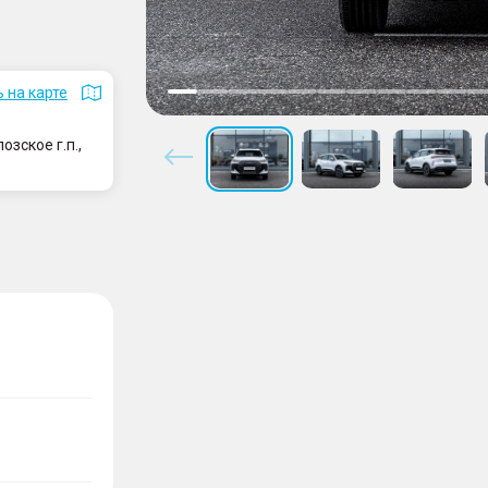
 на карте
зское г.п.,