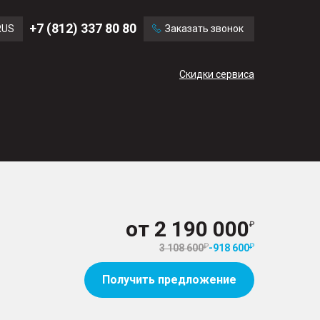
Ford
Land Rover
+7 (812) 337 80 80
RUS
Заказать звонок
Volvo
Cadillac
ENG
Скидки сервиса
CN
от
2 190 000
3 108 600
-
918 600
Получить предложение