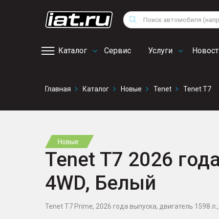
Мотоциклы
Vo
Снегоходы
Поиск
Au
Квадроциклы
Ci
Каталог
Сервис
Услуги
Новост
Онлайн запись на
Главная
Каталог
Новые
Tenet
Tenet T7
сервис
Новые
Tenet T7 2026 года
4WD, Белый
Tenet T7 Prime, 2026 года выпуска, двигатель 1598 л., 