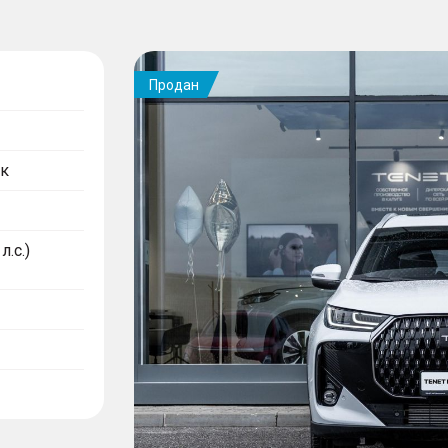
Продан
к
л.с.)