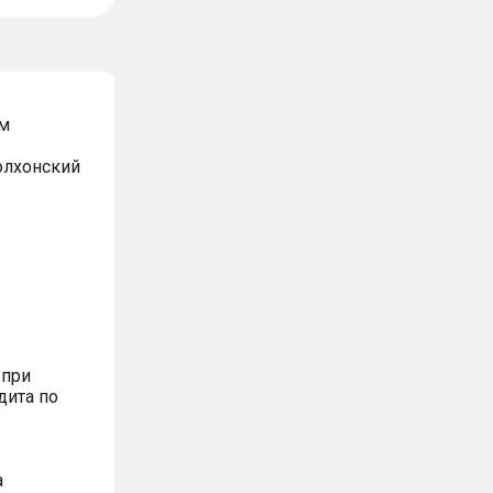
м
Волхонский
 при
дита по
а