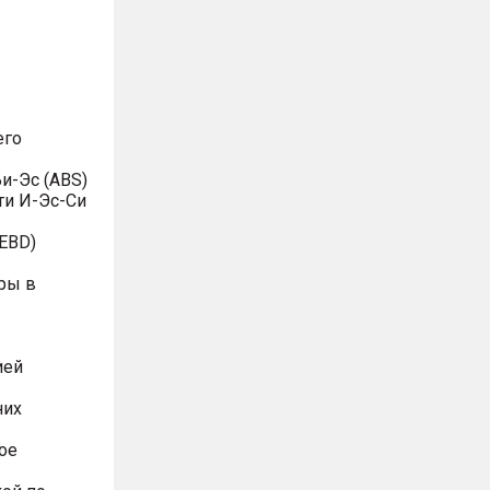
его
и-Эс (ABS)
ти И-Эс-Си
EBD)
ры в
ией
них
ое