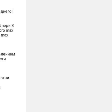
днего!
#чери 8
pro max
o max
влением
сти
 огни
м