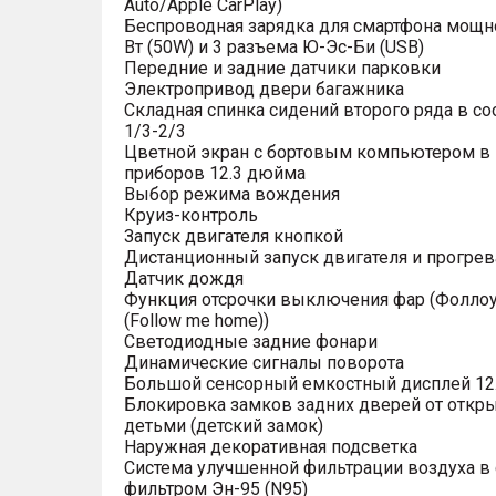
Auto/Apple CarPlay)
Беспроводная зарядка для смартфона мощн
Вт (50W) и 3 разъема Ю-Эс-Би (USB)
Передние и задние датчики парковки
Электропривод двери багажника
Складная спинка сидений второго ряда в с
1/3-2/3
Цветной экран с бортовым компьютером в
приборов 12.3 дюйма
Выбор режима вождения
Круиз-контроль
Запуск двигателя кнопкой
Дистанционный запуск двигателя и прогрев
Датчик дождя
Функция отсрочки выключения фар (Фоллоу
(Follow me home))
Светодиодные задние фонари
Динамические сигналы поворота
Большой сенсорный емкостный дисплей 12
Блокировка замков задних дверей от откр
детьми (детский замок)
Наружная декоративная подсветка
Система улучшенной фильтрации воздуха в 
фильтром Эн-95 (N95)