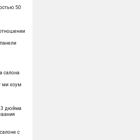
остью 50
оотношении
 панели
а салона
 ми хоум
.3 дюйма
ывания
салоне с