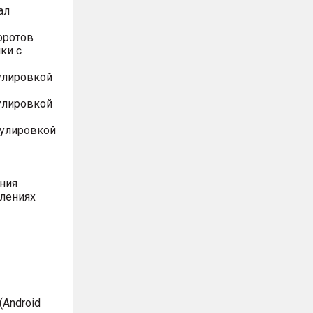
ал
оротов
ки с
улировкой
улировкой
гулировкой
ния
влениях
Android