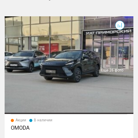
T
Еще 26 фото
Акции
В наличии
OMODA