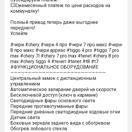
💥Ежемесячный платеж по цене расходов на
коммуналку!
Полный привод теперь даже выгоднее
переднего!
Успейте
#чери #chery #чери 4 про #чери 7 про макс #чери
8 про макс #чери арризо #tiggo 4 pro #tiggo 7 pro
max #chery 7l #chery 7 pro max #tenet #chery 8 pro
max #chery tiggo 4 #тенет #tenet #t8 #t7
#ФУНКЦИОНАЛЬНОЕ ОБОРУДОВАНИЕ
———————————————————————————
Центральный замок с дистанционным
управлением
Автоматическое запирание дверей на скорости
Бесключевой доступ (ключ в кармане)
Светодиодные фары основного света
Передние противотуманные фары
Передние дневные светодиодные ходовые огни
Датчик света
Боковые зеркала заднего вида с обогревом
Обогрев лобового стекла