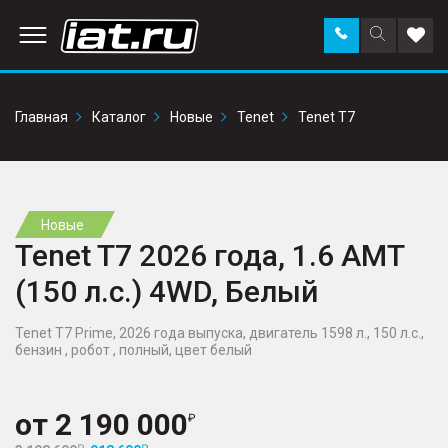
Заказать
Поиск
Доба
звонок
по
в
сайту
избр
Главная
Каталог
Новые
Tenet
Tenet T7
Новые
Tenet T7 2026 года, 1.6 AMT
(150 л.с.) 4WD, Белый
Tenet T7 Prime, 2026 года выпуска, двигатель 1598 л., 150 л.с.,
бензин , робот , полный, цвет белый
от
2 190 000