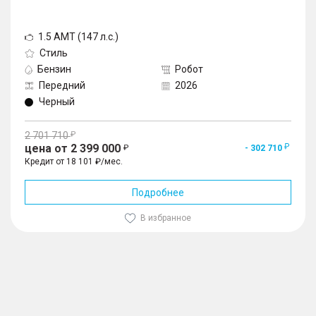
1.5 AMT (147 л.с.)
Стиль
Бензин
Робот
Передний
2026
Черный
2 701 710
цена от 2 399 000
- 302 710
Кредит от 18 101 ₽/мес.
Подробнее
В избранное
1
/
10