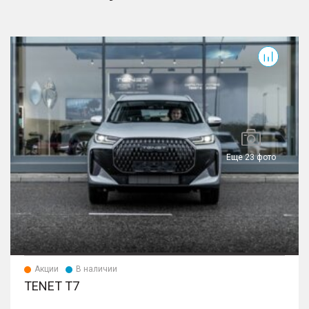
T7
T
Еще 23 фото
Акции
В наличии
TENET T7