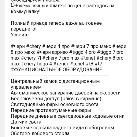
💥Ежемесячный платеж по цене расходов на
коммуналку!
Полный привод теперь даже выгоднее
переднего!
Успейте
#чери #chery #чери 4 про #чери 7 про макс #чери
8 про макс #чери арризо #tiggo 4 pro #tiggo 7 pro
max #chery 7l #chery 7 pro max #tenet #chery 8 pro
max #chery tiggo 4 #тенет #tenet #t8 #t7
#ФУНКЦИОНАЛЬНОЕ ОБОРУДОВАНИЕ
———————————————————————————
Центральный замок с дистанционным
управлением
Автоматическое запирание дверей на скорости
Бесключевой доступ (ключ в кармане)
Светодиодные фары основного света
Передние противотуманные фары
Передние дневные светодиодные ходовые огни
Датчик света
Боковые зеркала заднего вида с обогревом
Обогрев лобового стекла