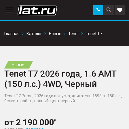
Заказать
Поиск
Доба
звонок
по
в
сайту
избр
Главная
Каталог
Новые
Tenet
Tenet T7
Новые
Tenet T7 2026 года, 1.6 AMT
(150 л.с.) 4WD, Черный
Tenet T7 Prime, 2026 года выпуска, двигатель 1598 л., 150 л.с.,
бензин , робот , полный, цвет черный
от
2 190 000