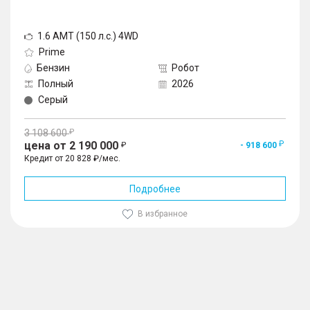
1.6 AMT (150 л.с.) 4WD
Prime
Бензин
Робот
Полный
2026
Серый
3 108 600
цена от 2 190 000
- 918 600
Кредит от 20 828 ₽/мес.
Подробнее
В избранное
1
/
10