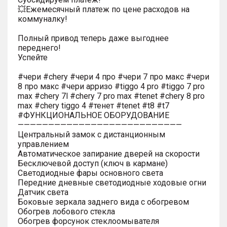
💥Ежемесячный платеж по цене расходов на
коммуналку!
Полный привод теперь даже выгоднее
переднего!
Успейте
#чери #chery #чери 4 про #чери 7 про макс #чери
8 про макс #чери арризо #tiggo 4 pro #tiggo 7 pro
max #chery 7l #chery 7 pro max #tenet #chery 8 pro
max #chery tiggo 4 #тенет #tenet #t8 #t7
#ФУНКЦИОНАЛЬНОЕ ОБОРУДОВАНИЕ
———————————————————————————
Центральный замок с дистанционным
управлением
Автоматическое запирание дверей на скорости
Бесключевой доступ (ключ в кармане)
Светодиодные фары основного света
Передние дневные светодиодные ходовые огни
Датчик света
Боковые зеркала заднего вида с обогревом
Обогрев лобового стекла
Обогрев форсунок стеклоомывателя