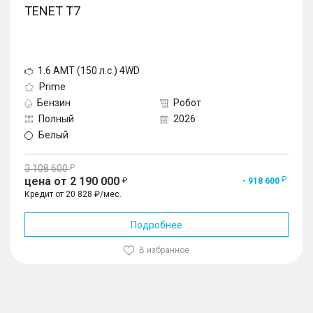
TENET T7
1.6 AMT (150 л.с.) 4WD
Prime
Бензин
Робот
Полный
2026
Белый
3 108 600
цена от 2 190 000
- 918 600
Кредит от 20 828 ₽/мес.
Подробнее
В избранное
1
/
10