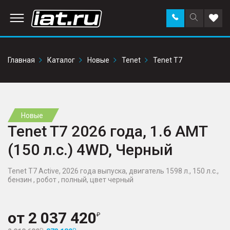
Заказать
Поиск
Доба
звонок
по
в
сайту
избр
Главная
Каталог
Новые
Tenet
Tenet T7
Новые
Tenet T7 2026 года, 1.6 AMT
(150 л.с.) 4WD, Черный
Tenet T7 Active, 2026 года выпуска, двигатель 1598 л., 150 л.с.,
бензин , робот , полный, цвет черный
от
2 037 420