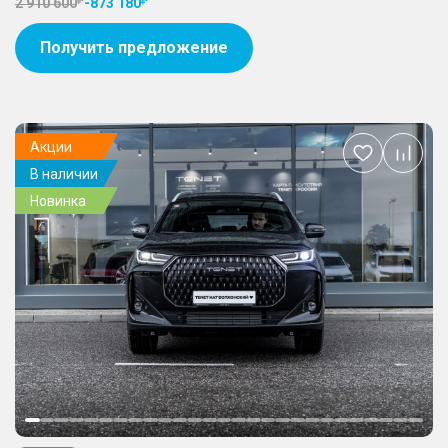
2 910 600
-
873 180
Получить предложение
Акции
Добавить
В наличии
в
избранное
Новинка