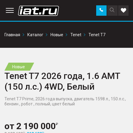
Заказать
Поиск
Доба
звонок
по
в
сайту
избр
Главная
Каталог
Новые
Tenet
Tenet T7
Новые
Tenet T7 2026 года, 1.6 AMT
(150 л.с.) 4WD, Белый
Tenet T7 Prime, 2026 года выпуска, двигатель 1598 л., 150 л.с.,
бензин , робот , полный, цвет белый
от
2 190 000