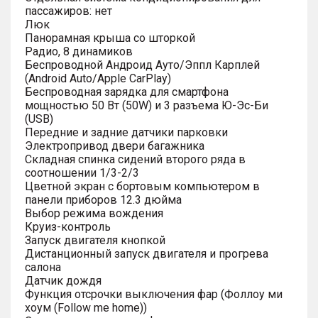
пассажиров: нет
Люк
Панорамная крыша со шторкой
Радио, 8 динамиков
Беспроводной Андроид Ауто/Эппл Карплей
(Android Auto/Apple CarPlay)
Беспроводная зарядка для смартфона
мощностью 50 Вт (50W) и 3 разъема Ю-Эс-Би
(USB)
Передние и задние датчики парковки
Электропривод двери багажника
Складная спинка сидений второго ряда в
соотношении 1/3-2/3
Цветной экран с бортовым компьютером в
панели приборов 12.3 дюйма
Выбор режима вождения
Круиз-контроль
Запуск двигателя кнопкой
Дистанционный запуск двигателя и прогрева
салона
Датчик дождя
Функция отсрочки выключения фар (Фоллоу ми
хоум (Follow me home))