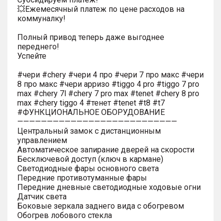
💥Ежемесячный платеж по цене расходов на
коммуналку!
Полный привод теперь даже выгоднее
переднего!
Успейте
#чери #chery #чери 4 про #чери 7 про макс #чери
8 про макс #чери арризо #tiggo 4 pro #tiggo 7 pro
max #chery 7l #chery 7 pro max #tenet #chery 8 pro
max #chery tiggo 4 #тенет #tenet #t8 #t7
#ФУНКЦИОНАЛЬНОЕ ОБОРУДОВАНИЕ
———————————————————————————
Центральный замок с дистанционным
управлением
Автоматическое запирание дверей на скорости
Бесключевой доступ (ключ в кармане)
Светодиодные фары основного света
Передние противотуманные фары
Передние дневные светодиодные ходовые огни
Датчик света
Боковые зеркала заднего вида с обогревом
Обогрев лобового стекла