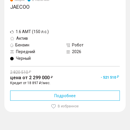
JAECOO
1.6 AMT (150 л.с.)
Актив
Бензин
Робот
Передний
2026
Черный
2 820 510
цена от 2 299 000
- 521 510
Кредит от 18 897 ₽/мес.
Подробнее
В избранное
1
/
10