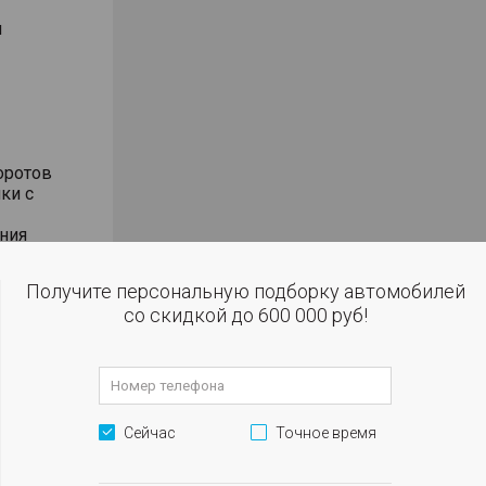
м
оротов
ки с
ния
влениях
Получите персональную подборку автомобилей
со скидкой до 600 000 руб!
оотношении
Сейчас
Точное время
 панели