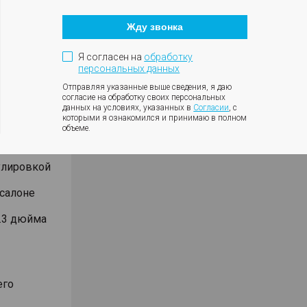
Кнопка
закрытия
Жду звонка
модального
окна
а салона
Я согласен на
обработку
персональных данных
Отправляя указанные выше сведения, я даю
согласие на обработку своих персональных
ывания
данных на условиях, указанных в
Согласии
, с
которыми я ознакомился и принимаю в полном
me home)
объеме.
лировкой в
улировкой
 салоне
.3 дюйма
его