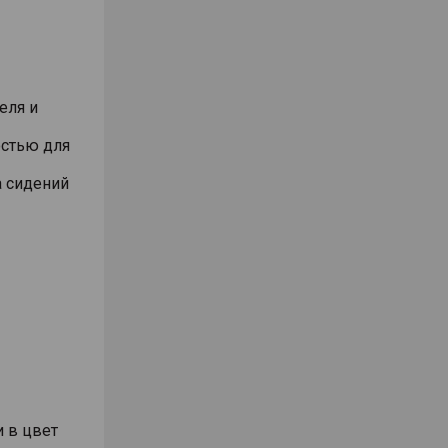
еля и
остью для
а сидений
и в цвет