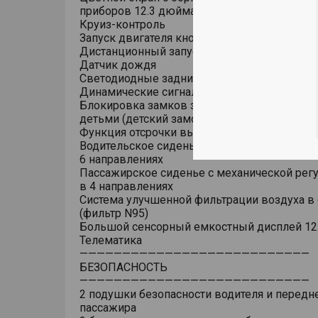
приборов 12.3 дюйма
Круиз-контроль
Запуск двигателя кнопкой
Дистанционный запуск двигателя и прогрев
Датчик дождя
Светодиодные задние фонари
Динамические сигналы поворота
Блокировка замков задних дверей от откр
детьми (детский замок)
Функция отсрочки выключения фар (Follow 
Водительское сиденье с механической регу
6 направлениях
Пассажирское сиденье с механической рег
в 4 направлениях
Система улучшенной фильтрации воздуха в
(фильтр N95)
Большой сенсорный емкостный дисплей 12
Телематика
———————————————————————————
БЕЗОПАСНОСТЬ
———————————————————————————
2 подушки безопасности водителя и передн
пассажира