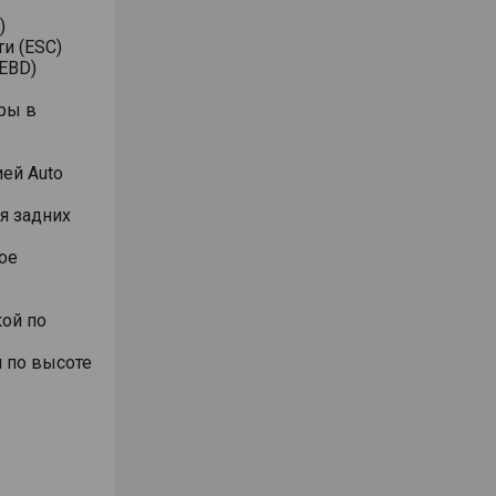
)
и (ESC)
EBD)
ры в
ей Auto
я задних
ое
ой по
 по высоте