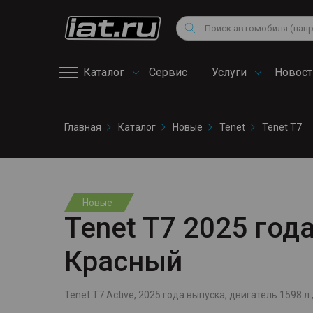
Мотоциклы
Vo
Снегоходы
Поиск
Au
Квадроциклы
Ci
Каталог
Сервис
Услуги
Новост
Онлайн запись на
Главная
Каталог
Новые
Tenet
Tenet T7
сервис
Новые
Tenet T7 2025 года,
Красный
Tenet T7 Active, 2025 года выпуска, двигатель 1598 л.,