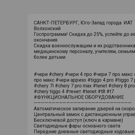
САНКТ-ПЕТЕРБУРГ, Юго-Запад города. ИАТ
Волхонский
Госпрограмма! Скидка до 25%, успейте до е
окончания.
Скидка военнослужащим и их родственника
медицинскому персоналу, учителям, семьям
более детьми
#чери #chery #чери 4 про #чери 7 про макс 
про макс #чери арризо #tiggo 4 pro #tiggo 7 
#chery 7l #chery 7 pro max #tenet #chery 8 pr
#chery tiggo 4 #тенет #tenet #t8 #t7
#ФУНКЦИОНАЛЬНОЕ ОБОРУДОВАНИЕ
———————————————————————————
Автоматическое запирание дверей на скоро
Центральный замок с дистанционным упра
Бесключевой доступ (ключ в кармане)
Светодиодные фары основного света
Передние дневные светодиодные ходовые