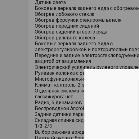
Датчик света
Боковые зеркала заднего вида с обогрево
Обогрев лобового стекла
Обогрев форсунок стеклоомывателя
Обогрев передних сидений
Обогрев сидений второго ряда
Обогрев рулевого колеса
Боковые зеркала заднего вида с
электрорегулировкой и повторителями пов
Передние и задние электростеклоподъемни
защитой от защемления
Электрический усилитель рулевого управле
Рулевая колонка с регулировкой в 4 напра
Многофункциональное рулевое колесо
Климат-контроль, 2 зоны
Отдельная система кондиционирования для
пассажиров: нет
Радио, 6 динамиков
Беспроводной Android Auto/Apple CarPlay
Задние датчики парковки
Складная спинка сидений второго ряда в с
1/3-2/3
Выбор режима вождения
Цветной экран с бортовым компьютером в