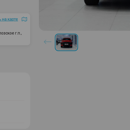
 на карте
зское г.п.,