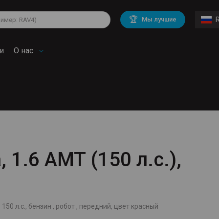
lkswagen
Mitsubishi
BMW
🏆
Мы лучшие
di
Chevrolet
Mercedes Benz
troen
Mini
и
О нас
 1.6 AMT (150 л.с.),
 150 л.с., бензин , робот , передний, цвет красный