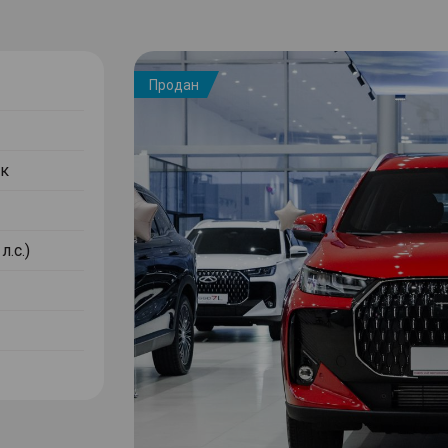
Продан
к
л.с.)