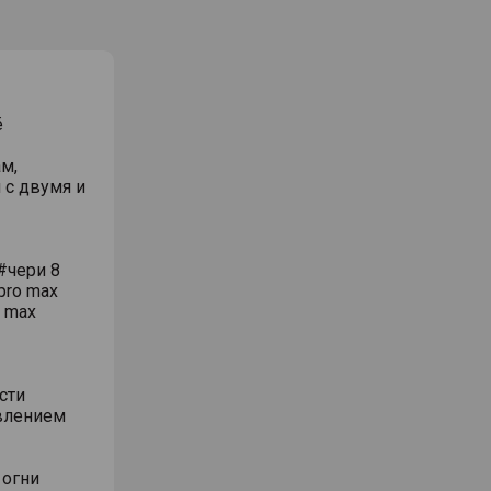
ё
м,
 с двумя и
#чери 8
pro max
o max
сти
влением
 огни