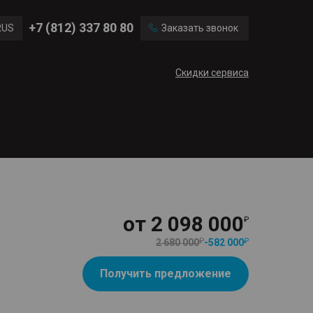
Ford
Land Rover
+7 (812) 337 80 80
RUS
Заказать звонок
Volvo
Cadillac
ENG
Скидки сервиса
CN
от
2 098 000
2 680 000
-
582 000
Получить предложение