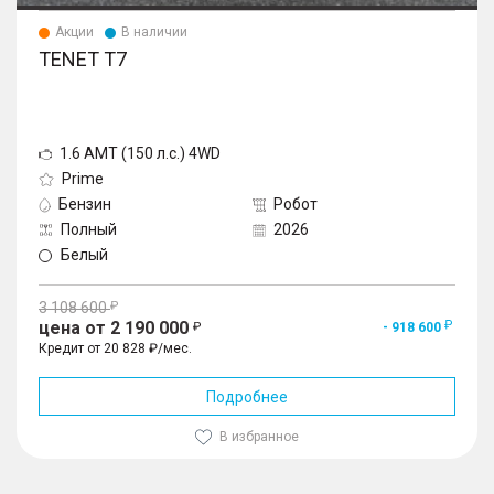
Акции
В наличии
TENET T7
1.6 AMT (150 л.с.) 4WD
Prime
Бензин
Робот
Полный
2026
Белый
3 108 600
цена от 2 190 000
- 918 600
Кредит от 20 828 ₽/мес.
Подробнее
В избранное
1
/
10