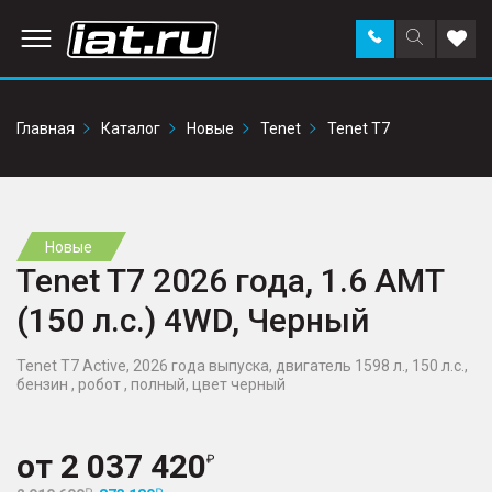
Заказать
Поиск
Доба
звонок
по
в
сайту
избр
Главная
Каталог
Новые
Tenet
Tenet T7
Новые
Tenet T7 2026 года, 1.6 AMT
(150 л.с.) 4WD, Черный
Tenet T7 Active, 2026 года выпуска, двигатель 1598 л., 150 л.с.,
бензин , робот , полный, цвет черный
от
2 037 420