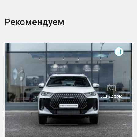
Рекомендуем
T7
T
Еще 22 фото