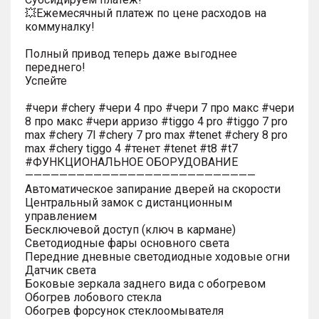
💥Ежемесячный платеж по цене расходов на
коммуналку!
Полный привод теперь даже выгоднее
переднего!
Успейте
#чери #chery #чери 4 про #чери 7 про макс #чери
8 про макс #чери арризо #tiggo 4 pro #tiggo 7 pro
max #chery 7l #chery 7 pro max #tenet #chery 8 pro
max #chery tiggo 4 #тенет #tenet #t8 #t7
#ФУНКЦИОНАЛЬНОЕ ОБОРУДОВАНИЕ
———————————————————————————
Автоматическое запирание дверей на скорости
Центральный замок с дистанционным
управлением
Бесключевой доступ (ключ в кармане)
Светодиодные фары основного света
Передние дневные светодиодные ходовые огни
Датчик света
Боковые зеркала заднего вида с обогревом
Обогрев лобового стекла
Обогрев форсунок стеклоомывателя