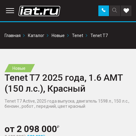
Заказать
Поиск
Доба
звонок
по
в
сайту
избр
Главная
Каталог
Новые
Tenet
Tenet T7
Новые
Tenet T7 2025 года, 1.6 AMT
(150 л.с.), Красный
Tenet T7 Active, 2025 года выпуска, двигатель 1598 л., 150 л.с.,
бензин , робот , передний, цвет красный
от
2 098 000