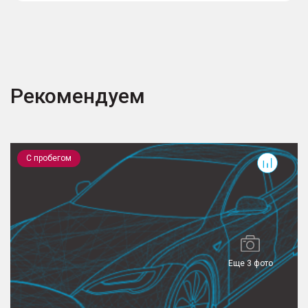
Рекомендуем
GS8
T
С пробегом
Еще 3 фото