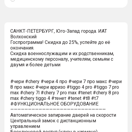
Показать
тултип
САНКТ-ПЕТЕРБУРГ, Юго-Запад города. ИАТ
Волхонский
Госпрограмма! Скидка до 25%, успейте до её
окончания.
Скидка военнослужащим и их родственникам,
медицинскому персоналу, учителям, семьям с
двумя и более детьми
#чери #chery #чери 4 про #чери 7 про макс #чери
8 про макс #чери арризо #tiggo 4 pro #tiggo 7 pro
max #chery 7l #chery 7 pro max #tenet #chery 8 pro
max #chery tiggo 4 #тенет #tenet #t8 #t7
#ФУНКЦИОНАЛЬНОЕ ОБОРУДОВАНИЕ
———————————————————————————
Автоматическое запирание дверей на скорости
Центральный замок с дистанционным
управлением
Бесключевой доступ (ключ в кармане)