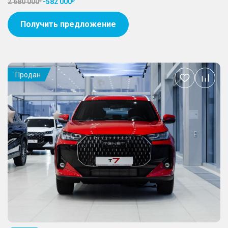
2 680 000
-
582 000
Получить предложение
Продан
Добавить
в
избранное