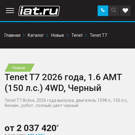
Заказать
Поиск
Доба
звонок
по
в
сайту
избр
Главная
Каталог
Новые
Tenet
Tenet T7
Новые
Tenet T7 2026 года, 1.6 AMT
(150 л.с.) 4WD, Черный
Tenet T7 Active, 2026 года выпуска, двигатель 1598 л., 150 л.с.,
бензин , робот , полный, цвет черный
от
2 037 420