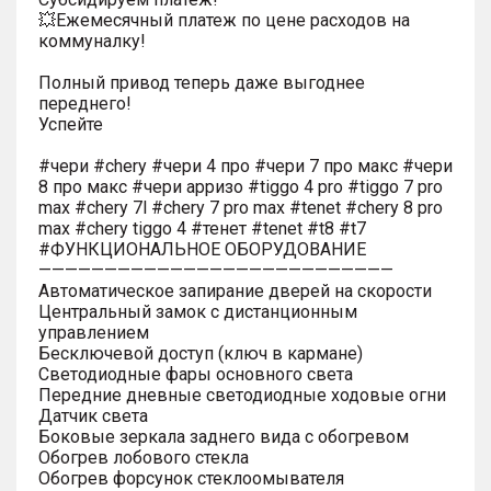
💥Ежемесячный платеж по цене расходов на
коммуналку!
Полный привод теперь даже выгоднее
переднего!
Успейте
#чери #chery #чери 4 про #чери 7 про макс #чери
8 про макс #чери арризо #tiggo 4 pro #tiggo 7 pro
max #chery 7l #chery 7 pro max #tenet #chery 8 pro
max #chery tiggo 4 #тенет #tenet #t8 #t7
#ФУНКЦИОНАЛЬНОЕ ОБОРУДОВАНИЕ
———————————————————————————
Автоматическое запирание дверей на скорости
Центральный замок с дистанционным
управлением
Бесключевой доступ (ключ в кармане)
Светодиодные фары основного света
Передние дневные светодиодные ходовые огни
Датчик света
Боковые зеркала заднего вида с обогревом
Обогрев лобового стекла
Обогрев форсунок стеклоомывателя