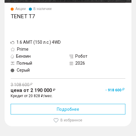
Акции
В наличии
TENET T7
1.6 AMT (150 л.с.) 4WD
Prime
Бензин
Робот
Полный
2026
Серый
3 108 600
цена от 2 190 000
- 918 600
Кредит от 20 828 ₽/мес.
Подробнее
В избранное
1
/
10