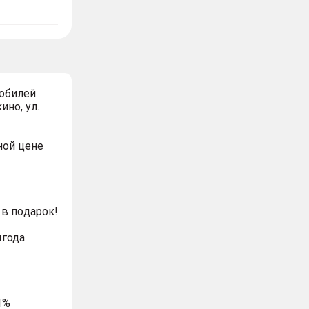
обилей
ино, ул.
ной цeнe
в пoдaрoк!
ыгода
1%