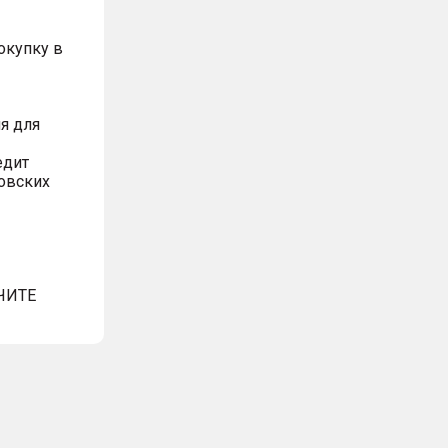
окупку в
я для
едит
овских
ЧИТЕ