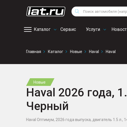
Мотоциклы
Au
Снегоходы
Поиск
Fo
Квадроциклы
Vo
Каталог
Сервис
Услуги
Новост
Онлайн запись на
Главная
Каталог
Новые
Haval
Haval
сервис
Новые
Haval 2026 года, 1.
Черный
Haval Оптимум, 2026 года выпуска, двигатель 1.5 л., 14