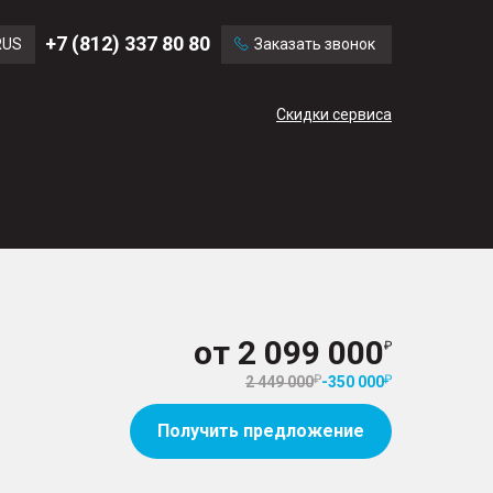
Chevrolet
Citroen
+7 (812) 337 80 80
RUS
Заказать звонок
Mini
Mitsubishi
ENG
Скидки сервиса
CN
от
2 099 000
2 449 000
-
350 000
Получить предложение