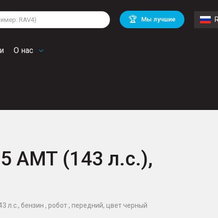
di
BMW
Cadillac
🏆
Мы лучшие
rd
Land Rover
Mercedes Benz
lkswagen
Volvo
и
О нас
5 AMT (143 л.с.),
3 л.с., бензин , робот , передний, цвет черный