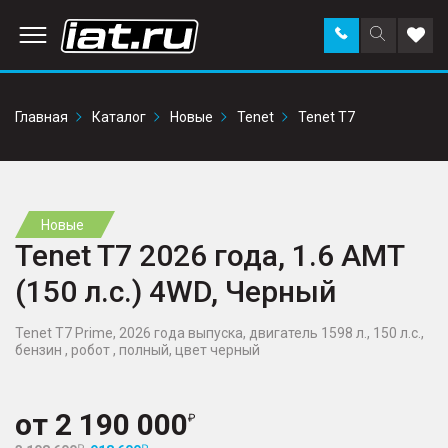
Заказать
Поиск
Доба
звонок
по
в
сайту
избр
Главная
Каталог
Новые
Tenet
Tenet T7
Новые
Tenet T7 2026 года, 1.6 AMT
(150 л.с.) 4WD, Черный
Tenet T7 Prime, 2026 года выпуска, двигатель 1598 л., 150 л.с.,
бензин , робот , полный, цвет черный
от
2 190 000