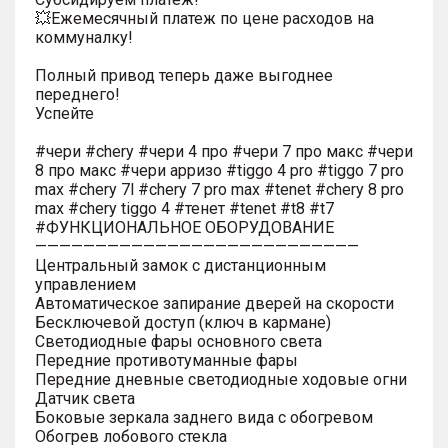
💥Ежемесячный платеж по цене расходов на
коммуналку!
Полный привод теперь даже выгоднее
переднего!
Успейте
#чери #chery #чери 4 про #чери 7 про макс #чери
8 про макс #чери арризо #tiggo 4 pro #tiggo 7 pro
max #chery 7l #chery 7 pro max #tenet #chery 8 pro
max #chery tiggo 4 #тенет #tenet #t8 #t7
#ФУНКЦИОНАЛЬНОЕ ОБОРУДОВАНИЕ
———————————————————————————
Центральный замок с дистанционным
управлением
Автоматическое запирание дверей на скорости
Бесключевой доступ (ключ в кармане)
Светодиодные фары основного света
Передние противотуманные фары
Передние дневные светодиодные ходовые огни
Датчик света
Боковые зеркала заднего вида с обогревом
Обогрев лобового стекла