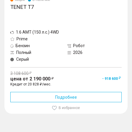
TENET T7
1.6 AMT (150 л.с.) 4WD
Prime
Бензин
Робот
Полный
2026
Серый
3 108 600
цена от 2 190 000
- 918 600
Кредит от 20 828 ₽/мес.
Подробнее
В избранное
1
/
10