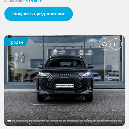
3 108 600
-
918 600
Получить предложение
Продан
Добавить
в
избранное