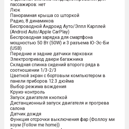
пассажиров: нет
Люк
Панорамная крыша со шторкой
Радио, 8 динамиков
Беспроводной Андроид Ауто/Эппл Карплей
(Android Auto/Apple CarPlay)
Беспроводная зарядка для смартфона
мощностью 50 Вт (50W) и 3 разъема Ю-Эс-Би
(USB)
Передние и задние датчики парковки
Электропривод двери багажника
Складная спинка сидений второго ряда в
соотношении 1/3-2/3
Цветной экран с бортовым компьютером в
панели приборов 12.3 дюйма
Выбор режима вождения
Круиз-контроль
Запуск двигателя кнопкой
Дистанционный запуск двигателя и прогрева
салона
Датчик дождя
Функция отсрочки выключения фар (Фоллоу ми
хоум (Follow me home))