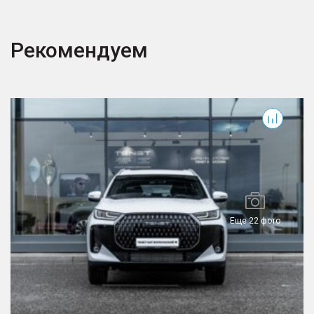
Рекомендуем
T7
T
Еще 22 фото