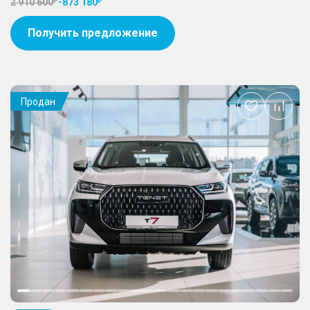
2 910 600
-
873 180
Получить предложение
Продан
Добавить
в
избранное