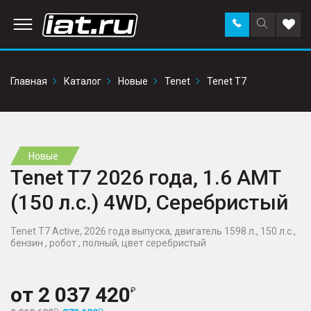
Заказать
Поиск
Доба
звонок
по
в
сайту
избр
Главная
Каталог
Новые
Tenet
Tenet T7
Новые
Tenet T7 2026 года, 1.6 AMT
(150 л.с.) 4WD, Серебристый
Tenet T7 Active, 2026 года выпуска, двигатель 1598 л., 150 л.с.,
бензин , робот , полный, цвет серебристый
от
2 037 420