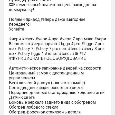
💥Ежемесячный платеж по цене расходов на
коммуналку!
Полный привод теперь даже выгоднее
переднего!
Успейте
#чери #chery #чери 4 про #чери 7 про макс #чери
8 про макс #чери арризо #tiggo 4 pro #tiggo 7 pro
max #chery 7l #chery 7 pro max #tenet #chery 8 pro
max #chery tiggo 4 #тенет #tenet #t8 #t7
#ФУНКЦИОНАЛЬНОЕ ОБОРУДОВАНИЕ
———————————————————————————
Автоматическое запирание дверей на скорости
Центральный замок с дистанционным
управлением
Бесключевой доступ (ключ в кармане)
Светодиодные фары основного света
Передние дневные светодиодные ходовые огни
Датчик света
Боковые зеркала заднего вида с обогревом
Обогрев лобового стекла
Обогрев форсунок стеклоомывателя