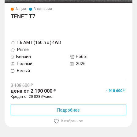
Акции
В наличии
TENET T7
1.6 AMT (150 л.с.) 4WD
Prime
Бензин
Робот
Полный
2026
Белый
3 108 600
цена от 2 190 000
- 918 600
Кредит от 20 828 ₽/мес.
Подробнее
В избранное
1
/
10