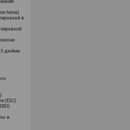
ывания
me home)
лировкой в
улировкой
 салоне
.3 дюйма
его
)
и (ESC)
EBD)
ры в