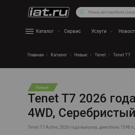
Мотоциклы
Au
Снегоходы
Поиск
Fo
Квадроциклы
Vo
Каталог
Сервис
Услуги
Новост
Онлайн запись на
Главная
Каталог
Новые
Tenet
Tenet T7
сервис
Новые
Tenet T7 2026 года
4WD, Серебристы
Tenet T7 Active, 2026 года выпуска, двигатель 1598 л.,