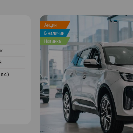
Акции
В наличии
Новинка
к
й
л.с.)