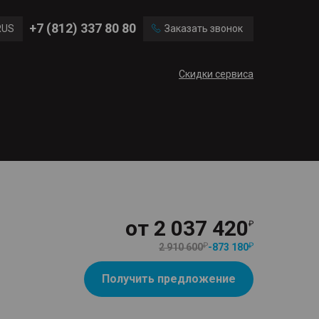
Chevrolet
Citroen
+7 (812) 337 80 80
RUS
Заказать звонок
Mini
Mitsubishi
ENG
Скидки сервиса
CN
от
2 037 420
2 910 600
-
873 180
Получить предложение