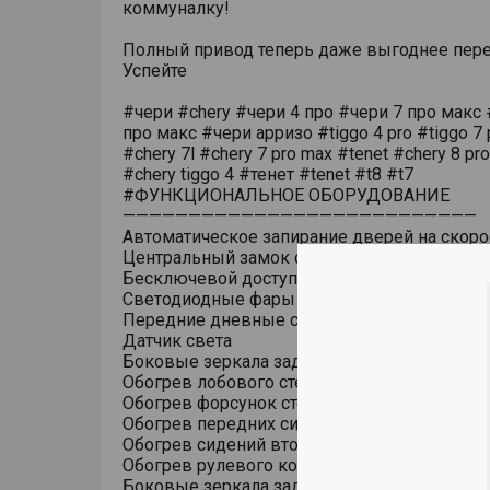
коммуналку!
Полный привод теперь даже выгоднее пере
Успейте
#чери #chery #чери 4 про #чери 7 про макс 
про макс #чери арризо #tiggo 4 pro #tiggo 7 
#chery 7l #chery 7 pro max #tenet #chery 8 pr
#chery tiggo 4 #тенет #tenet #t8 #t7
#ФУНКЦИОНАЛЬНОЕ ОБОРУДОВАНИЕ
———————————————————————————
Автоматическое запирание дверей на скоро
Центральный замок с дистанционным упра
Бесключевой доступ (ключ в кармане)
Светодиодные фары основного света
Передние дневные светодиодные ходовые
Датчик света
Боковые зеркала заднего вида с обогрево
Обогрев лобового стекла
Обогрев форсунок стеклоомывателя
Обогрев передних сидений
Обогрев сидений второго ряда
Обогрев рулевого колеса
Боковые зеркала заднего вида с