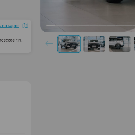
 на карте
зское г.п.,