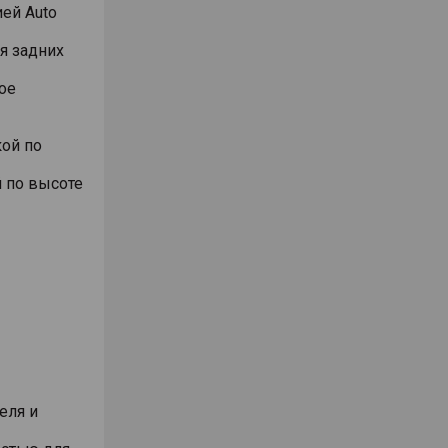
ей Auto
я задних
ое
ой по
 по высоте
еля и