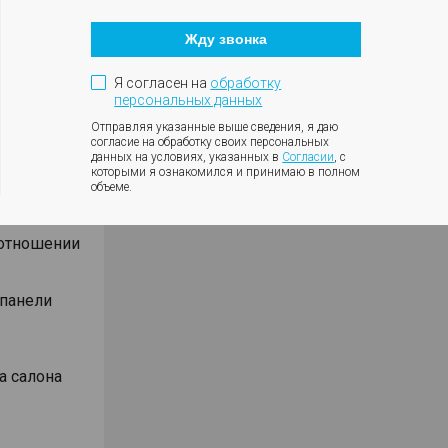
Кнопка
оротов
закрытия
ки с
Жду звонка
модального
окна
ния
Я согласен на
обработку
влениях
персональных данных
Отправляя указанные выше сведения, я даю
согласие на обработку своих персональных
данных на условиях, указанных в
Согласии
, с
которыми я ознакомился и принимаю в полном
объеме.
оотношении
 панели
а салона