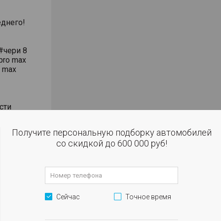
днего!
#чери 8
pro max
o max
сти
влением
Получите персональную подборку автомобилей
со скидкой до 600 000 руб!
 огни
м
Сейчас
Точное время