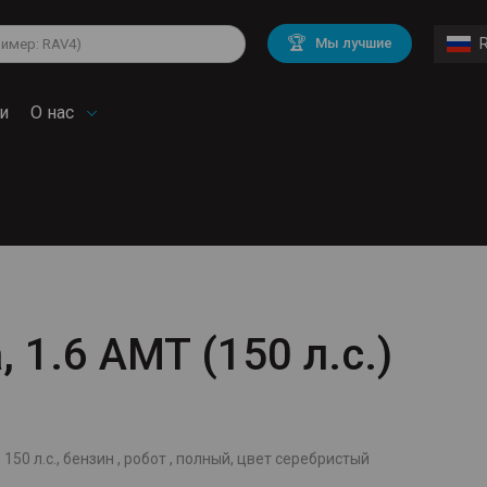
di
BMW
Cadillac
🏆
Мы лучшие
rd
Land Rover
Mercedes Benz
lkswagen
Volvo
и
О нас
, 1.6 AMT (150 л.с.)
й
 150 л.с., бензин , робот , полный, цвет серебристый