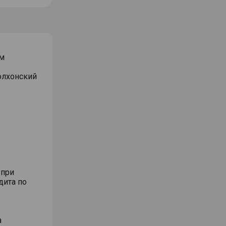
м
Волхонский
 при
дита по
а