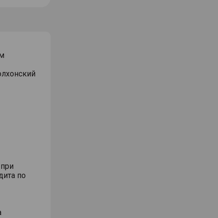
м
Волхонский
 при
дита по
а