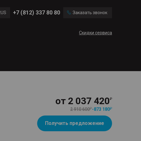
Ford
Land Rover
+7 (812) 337 80 80
RUS
Заказать звонок
Chevrolet
Cadillac
ENG
Скидки сервиса
CN
от
2 037 420
2 910 600
-
873 180
Получить предложение