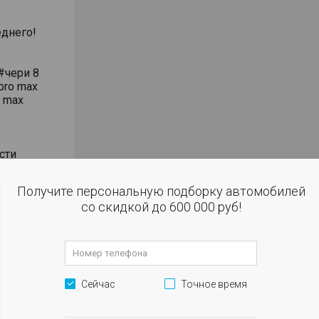
днего!
#чери 8
pro max
o max
сти
влением
Получите персональную подборку автомобилей
со скидкой до 600 000 руб!
 огни
м
Сейчас
Точное время