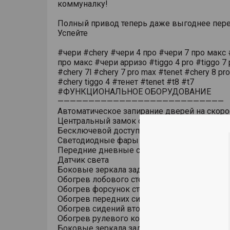
коммуналку!
Полный привод теперь даже выгоднее пере
Успейте
#чери #chery #чери 4 про #чери 7 про макс 
про макс #чери арризо #tiggo 4 pro #tiggo 7 
#chery 7l #chery 7 pro max #tenet #chery 8 pr
#chery tiggo 4 #тенет #tenet #t8 #t7
#ФУНКЦИОНАЛЬНОЕ ОБОРУДОВАНИЕ
———————————————————————————
Автоматическое запирание дверей на скоро
Центральный замок с дистанционным упра
Бесключевой доступ (ключ в кармане)
Светодиодные фары основного света
Передние дневные светодиодные ходовые
Датчик света
Боковые зеркала заднего вида с обогрево
Обогрев лобового стекла
Обогрев форсунок стеклоомывателя
Обогрев передних сидений
Обогрев сидений второго ряда
Обогрев рулевого колеса
Боковые зеркала заднего вида с