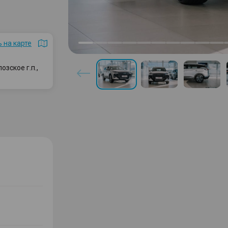
 на карте
зское г.п.,