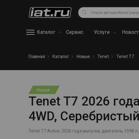
Мотоциклы
Vo
Снегоходы
Поиск
Au
Квадроциклы
Ci
Каталог
Сервис
Услуги
Новост
Онлайн запись на
Главная
Каталог
Новые
Tenet
Tenet T7
сервис
Новые
Tenet T7 2026 года
4WD, Серебристы
Tenet T7 Active, 2026 года выпуска, двигатель 1598 л.,