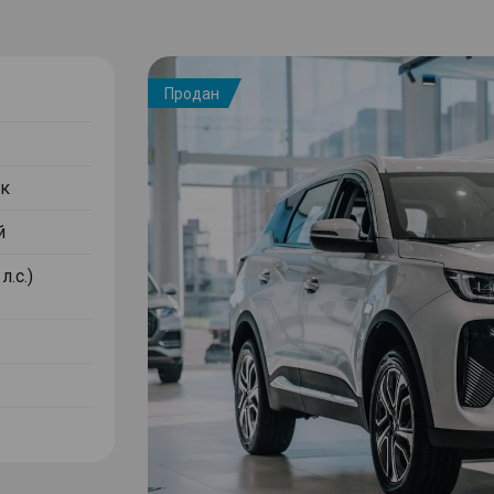
Продан
к
й
л.с.)