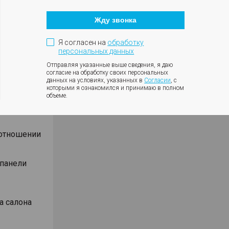
Кнопка
оротов
закрытия
ки с
Жду звонка
модального
окна
ния
Я согласен на
обработку
влениях
персональных данных
Отправляя указанные выше сведения, я даю
согласие на обработку своих персональных
данных на условиях, указанных в
Согласии
, с
которыми я ознакомился и принимаю в полном
объеме.
Android
оотношении
 панели
а салона