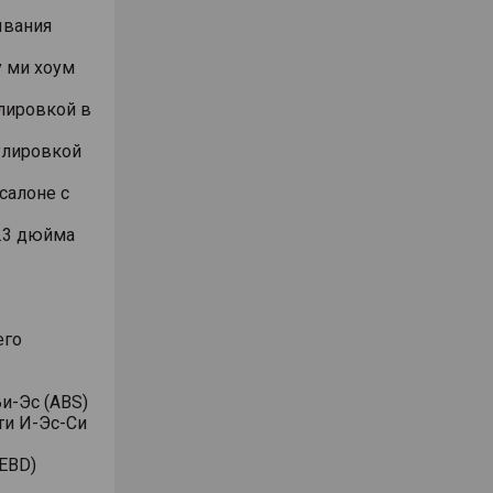
ывания
 ми хоум
лировкой в
улировкой
салоне с
.3 дюйма
его
и-Эс (ABS)
ти И-Эс-Си
EBD)