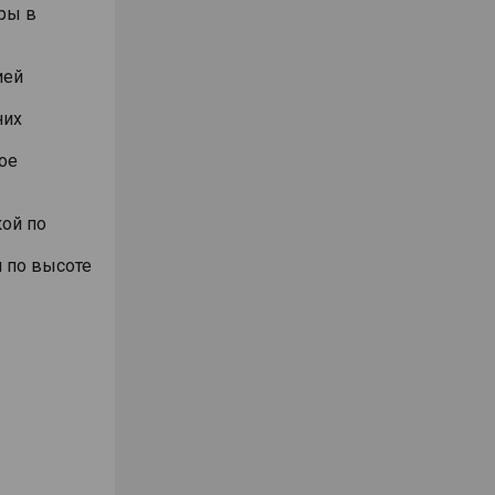
ры в
ией
них
ое
ой по
 по высоте