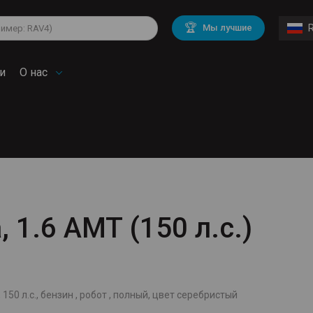
lkswagen
Mitsubishi
BMW
🏆
Мы лучшие
di
Mercedes Benz
Volvo
troen
Mini
и
О нас
, 1.6 AMT (150 л.с.)
й
 150 л.с., бензин , робот , полный, цвет серебристый