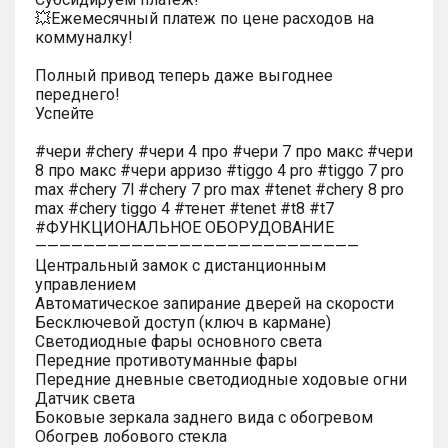
💥Ежемесячный платеж по цене расходов на
коммуналку!
Полный привод теперь даже выгоднее
переднего!
Успейте
#чери #chery #чери 4 про #чери 7 про макс #чери
8 про макс #чери арризо #tiggo 4 pro #tiggo 7 pro
max #chery 7l #chery 7 pro max #tenet #chery 8 pro
max #chery tiggo 4 #тенет #tenet #t8 #t7
#ФУНКЦИОНАЛЬНОЕ ОБОРУДОВАНИЕ
———————————————————————————
Центральный замок с дистанционным
управлением
Автоматическое запирание дверей на скорости
Бесключевой доступ (ключ в кармане)
Светодиодные фары основного света
Передние противотуманные фары
Передние дневные светодиодные ходовые огни
Датчик света
Боковые зеркала заднего вида с обогревом
Обогрев лобового стекла