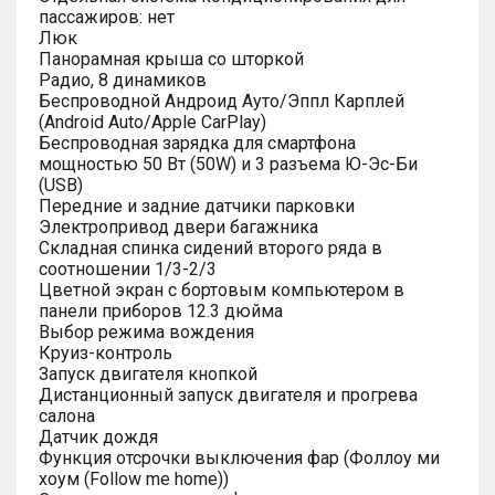
пассажиров: нет
Люк
Панорамная крыша со шторкой
Радио, 8 динамиков
Беспроводной Андроид Ауто/Эппл Карплей
(Android Auto/Apple CarPlay)
Беспроводная зарядка для смартфона
мощностью 50 Вт (50W) и 3 разъема Ю-Эс-Би
(USB)
Передние и задние датчики парковки
Электропривод двери багажника
Складная спинка сидений второго ряда в
соотношении 1/3-2/3
Цветной экран с бортовым компьютером в
панели приборов 12.3 дюйма
Выбор режима вождения
Круиз-контроль
Запуск двигателя кнопкой
Дистанционный запуск двигателя и прогрева
салона
Датчик дождя
Функция отсрочки выключения фар (Фоллоу ми
хоум (Follow me home))