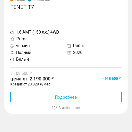
TENET T7
1.6 AMT (150 л.с.) 4WD
Prime
Бензин
Робот
Полный
2026
Белый
3 108 600
цена от 2 190 000
- 918 600
Кредит от 20 828 ₽/мес.
Подробнее
В избранное
1
/
10