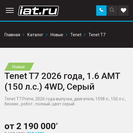
Заказать
Поиск
Доба
звонок
по
в
сайту
избр
Главная
Каталог
Новые
Tenet
Tenet T7
Новые
Tenet T7 2026 года, 1.6 AMT
(150 л.с.) 4WD, Серый
Tenet T7 Prime, 2026 года выпуска, двигатель 1598 л., 150 л.с.,
бензин , робот , полный, цвет серый
от
2 190 000