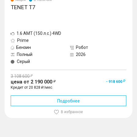
TENET T7
1.6 AMT (150 л.с.) 4WD
Prime
Бензин
Робот
Полный
2026
Серый
3 108 600
цена от 2 190 000
- 918 600
Кредит от 20 828 ₽/мес.
Подробнее
В избранное
1
/
10