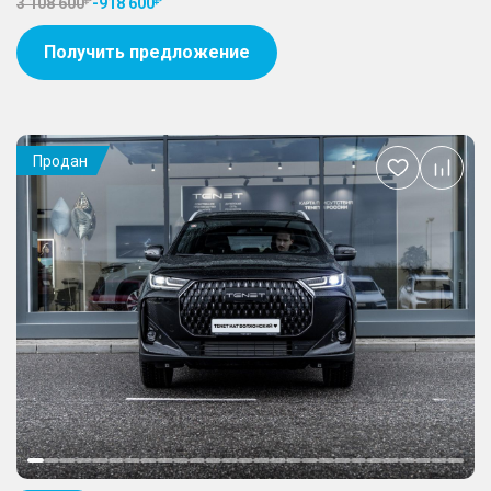
3 108 600
-
918 600
Получить предложение
Продан
Добавить
в
избранное