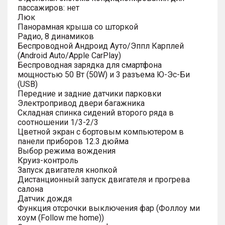
пассажиров: нет
Люк
Панорамная крыша со шторкой
Радио, 8 динамиков
Беспроводной Андроид Ауто/Эппл Карплей
(Android Auto/Apple CarPlay)
Беспроводная зарядка для смартфона
мощностью 50 Вт (50W) и 3 разъема Ю-Эс-Би
(USB)
Передние и задние датчики парковки
Электропривод двери багажника
Складная спинка сидений второго ряда в
соотношении 1/3-2/3
Цветной экран с бортовым компьютером в
панели приборов 12.3 дюйма
Выбор режима вождения
Круиз-контроль
Запуск двигателя кнопкой
Дистанционный запуск двигателя и прогрева
салона
Датчик дождя
Функция отсрочки выключения фар (Фоллоу ми
хоум (Follow me home))