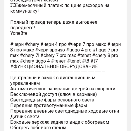
💥Ежемесячный платеж по цене расходов на
коммуналку!
Полный привод теперь даже выгоднее
переднего!
Успейте
#чери #chery #чери 4 про #чери 7 про макс #чери
8 про макс #чери арризо #tiggo 4 pro #tiggo 7 pro
max #chery 7l #chery 7 pro max #tenet #chery 8 pro
max #chery tiggo 4 #тенет #tenet #t8 #t7
#ФУНКЦИОНАЛЬНОЕ ОБОРУДОВАНИЕ
———————————————————————————
Центральный замок с дистанционным
управлением
Автоматическое запирание дверей на скорости
Бесключевой доступ (ключ в кармане)
Светодиодные фары основного света
Передние противотуманные фары
Передние дневные светодиодные ходовые огни
Датчик света
Боковые зеркала заднего вида с обогревом
Обогрев лобового стекла