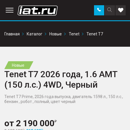
Заказать
Поиск
Доба
звонок
по
в
сайту
избр
Главная
Каталог
Новые
Tenet
Tenet T7
Новые
Tenet T7 2026 года, 1.6 AMT
(150 л.с.) 4WD, Черный
Tenet T7 Prime, 2026 года выпуска, двигатель 1598 л., 150 л.с.,
бензин , робот , полный, цвет черный
от
2 190 000