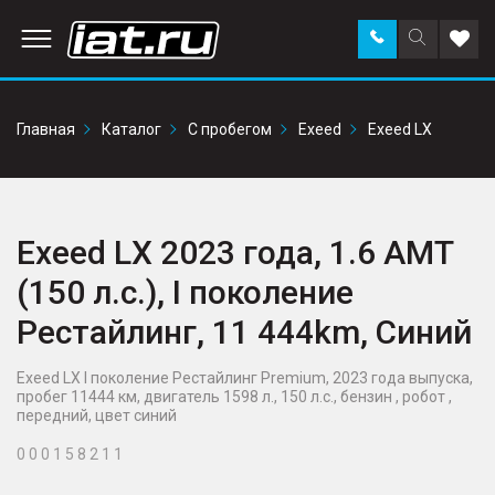
Заказать
Поиск
Доба
звонок
по
в
сайту
избр
Главная
Каталог
С пробегом
Exeed
Exeed LX
Exeed LX 2023 года, 1.6 AMT
(150 л.с.), I поколение
Рестайлинг, 11 444km, Синий
Exeed LX I поколение Рестайлинг Premium, 2023 года выпуска,
пробег 11444 км, двигатель 1598 л., 150 л.с., бензин , робот ,
передний, цвет синий
0 0 0 1 5 8 2 1 1