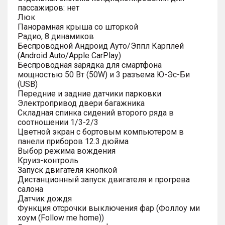
пассажиров: нет
Люк
Панорамная крыша со шторкой
Радио, 8 динамиков
Беспроводной Андроид Ауто/Эппл Карплей
(Android Auto/Apple CarPlay)
Беспроводная зарядка для смартфона
мощностью 50 Вт (50W) и 3 разъема Ю-Эс-Би
(USB)
Передние и задние датчики парковки
Электропривод двери багажника
Складная спинка сидений второго ряда в
соотношении 1/3-2/3
Цветной экран с бортовым компьютером в
панели приборов 12.3 дюйма
Выбор режима вождения
Круиз-контроль
Запуск двигателя кнопкой
Дистанционный запуск двигателя и прогрева
салона
Датчик дождя
Функция отсрочки выключения фар (Фоллоу ми
хоум (Follow me home))