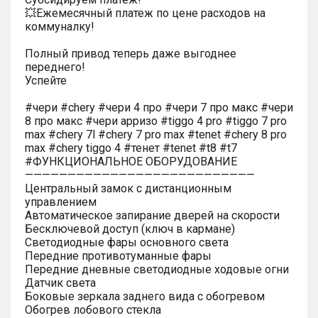
💥Ежемесячный платеж по цене расходов на
коммуналку!
Полный привод теперь даже выгоднее
переднего!
Успейте
#чери #chery #чери 4 про #чери 7 про макс #чери
8 про макс #чери арризо #tiggo 4 pro #tiggo 7 pro
max #chery 7l #chery 7 pro max #tenet #chery 8 pro
max #chery tiggo 4 #тенет #tenet #t8 #t7
#ФУНКЦИОНАЛЬНОЕ ОБОРУДОВАНИЕ
———————————————————————————
Центральный замок с дистанционным
управлением
Автоматическое запирание дверей на скорости
Бесключевой доступ (ключ в кармане)
Светодиодные фары основного света
Передние противотуманные фары
Передние дневные светодиодные ходовые огни
Датчик света
Боковые зеркала заднего вида с обогревом
Обогрев лобового стекла