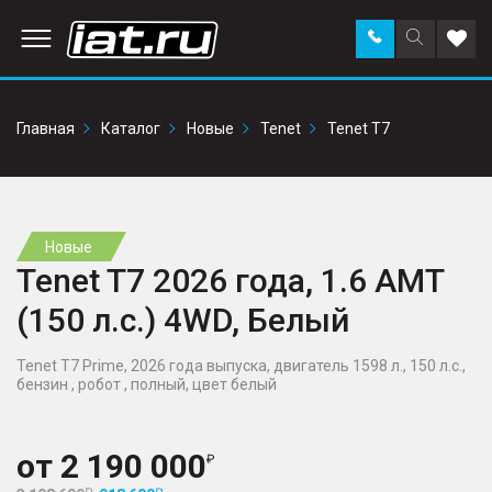
Заказать
Поиск
Доба
звонок
по
в
сайту
избр
Главная
Каталог
Новые
Tenet
Tenet T7
Новые
Tenet T7 2026 года, 1.6 AMT
(150 л.с.) 4WD, Белый
Tenet T7 Prime, 2026 года выпуска, двигатель 1598 л., 150 л.с.,
бензин , робот , полный, цвет белый
от
2 190 000