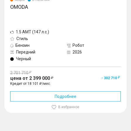
OMODA
1.5 AMT (147 л.с.)
Стиль
Бензин
Робот
Передний
2026
Черный
2 701 710
цена от 2 399 000
- 302 710
Кредит от 18 101 ₽/мес.
Подробнее
В избранное
1
/
10