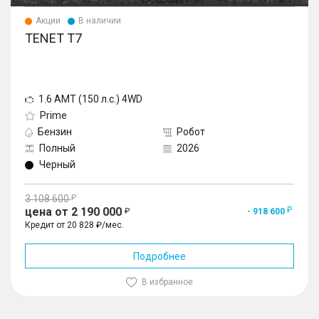
Акции
В наличии
TENET T7
1.6 AMT (150 л.с.) 4WD
Prime
Бензин
Робот
Полный
2026
Черный
3 108 600
цена от 2 190 000
- 918 600
Кредит от 20 828 ₽/мес.
Подробнее
В избранное
1
/
10