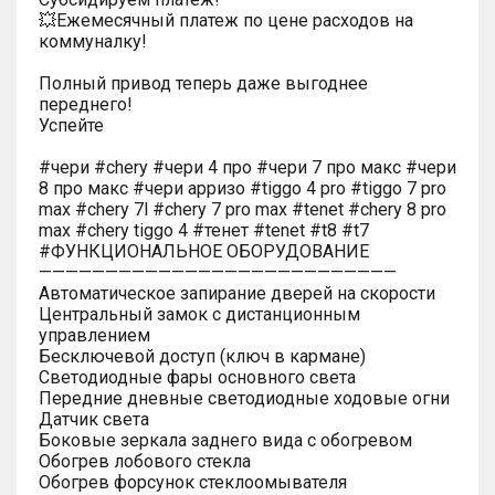
💥Ежемесячный платеж по цене расходов на
коммуналку!
Полный привод теперь даже выгоднее
переднего!
Успейте
#чери #chery #чери 4 про #чери 7 про макс #чери
8 про макс #чери арризо #tiggo 4 pro #tiggo 7 pro
max #chery 7l #chery 7 pro max #tenet #chery 8 pro
max #chery tiggo 4 #тенет #tenet #t8 #t7
#ФУНКЦИОНАЛЬНОЕ ОБОРУДОВАНИЕ
———————————————————————————
Автоматическое запирание дверей на скорости
Центральный замок с дистанционным
управлением
Бесключевой доступ (ключ в кармане)
Светодиодные фары основного света
Передние дневные светодиодные ходовые огни
Датчик света
Боковые зеркала заднего вида с обогревом
Обогрев лобового стекла
Обогрев форсунок стеклоомывателя