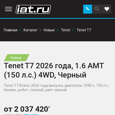
Заказать
Поиск
Доба
звонок
по
в
сайту
избр
Главная
Каталог
Новые
Tenet
Tenet T7
Новые
Tenet T7 2026 года, 1.6 AMT
(150 л.с.) 4WD, Черный
Tenet T7 Active, 2026 года выпуска, двигатель 1598 л., 150 л.с.,
бензин , робот , полный, цвет черный
от
2 037 420