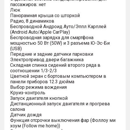
пассажиров: нет
Люк
Панорамная крыша со шторкой
Радио, 8 динамиков
Беспроводной Андроид Ауто/Эппл Карплей
(Android Auto/Apple CarPlay)
Беспроводная зарядка для смартфона
мощностью 50 Вт (50W) и 3 разъема Ю-Эс-Би
(USB)
Передние и задние датчики парковки
Электропривод двери багажника
Складная спинка сидений второго ряда в
соотношении 1/3-2/3
Цветной экран с бортовым компьютером в
панели приборов 12.3 дюйма
Выбор режима вождения
Круиз-контроль
Запуск двигателя кнопкой
Дистанционный запуск двигателя и прогрева
салона
Датчик дождя
Функция отсрочки выключения фар (Фоллоу ми
хоум (Follow me home))