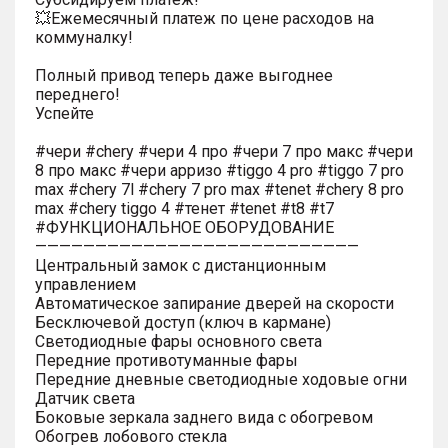
💥Ежемесячный платеж по цене расходов на
коммуналку!
Полный привод теперь даже выгоднее
переднего!
Успейте
#чери #chery #чери 4 про #чери 7 про макс #чери
8 про макс #чери арризо #tiggo 4 pro #tiggo 7 pro
max #chery 7l #chery 7 pro max #tenet #chery 8 pro
max #chery tiggo 4 #тенет #tenet #t8 #t7
#ФУНКЦИОНАЛЬНОЕ ОБОРУДОВАНИЕ
———————————————————————————
Центральный замок с дистанционным
управлением
Автоматическое запирание дверей на скорости
Бесключевой доступ (ключ в кармане)
Светодиодные фары основного света
Передние противотуманные фары
Передние дневные светодиодные ходовые огни
Датчик света
Боковые зеркала заднего вида с обогревом
Обогрев лобового стекла