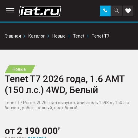
Заказать
Поиск
Доба
звонок
по
в
сайту
избр
Главная
Каталог
Новые
Tenet
Tenet T7
Новые
Tenet T7 2026 года, 1.6 AMT
(150 л.с.) 4WD, Белый
Tenet T7 Prime, 2026 года выпуска, двигатель 1598 л., 150 л.с.,
бензин , робот , полный, цвет белый
от
2 190 000