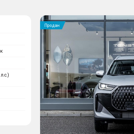
Продан
к
л.с.)