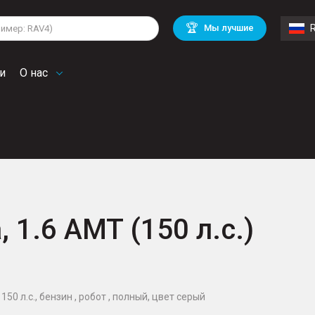
lkswagen
Mitsubishi
BMW
🏆
Мы лучшие
di
Chevrolet
Volvo
troen
Mini
и
О нас
, 1.6 AMT (150 л.с.)
150 л.с., бензин , робот , полный, цвет серый