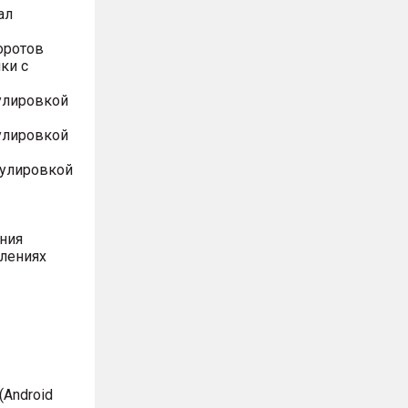
ал
оротов
ки с
улировкой
улировкой
гулировкой
ния
влениях
Android