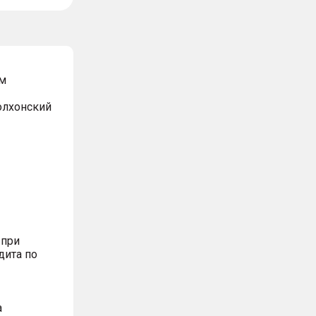
м
Волхонский
 при
дита по
а