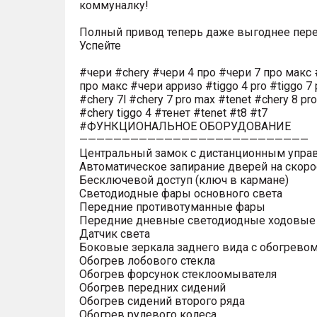
коммуналку!
Полный привод теперь даже выгоднее пере
Успейте
#чери #chery #чери 4 про #чери 7 про макс 
про макс #чери арризо #tiggo 4 pro #tiggo 7 
#chery 7l #chery 7 pro max #tenet #chery 8 pr
#chery tiggo 4 #тенет #tenet #t8 #t7
#ФУНКЦИОНАЛЬНОЕ ОБОРУДОВАНИЕ
———————————————————————————
Центральный замок с дистанционным упра
Автоматическое запирание дверей на скоро
Бесключевой доступ (ключ в кармане)
Светодиодные фары основного света
Передние противотуманные фары
Передние дневные светодиодные ходовые
Датчик света
Боковые зеркала заднего вида с обогрево
Обогрев лобового стекла
Обогрев форсунок стеклоомывателя
Обогрев передних сидений
Обогрев сидений второго ряда
Обогрев рулевого колеса