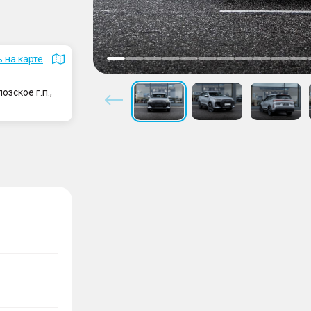
 на карте
зское г.п.,