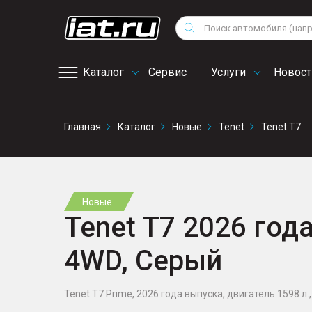
Мотоциклы
Vo
Снегоходы
Поиск
Au
Квадроциклы
Ci
Каталог
Сервис
Услуги
Новост
Онлайн запись на
Главная
Каталог
Новые
Tenet
Tenet T7
сервис
Новые
Tenet T7 2026 года
4WD, Серый
Tenet T7 Prime, 2026 года выпуска, двигатель 1598 л., 