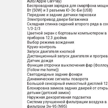
Auto/Apple CarPlay)
Беспроводная зарядка для смартфона мощн
Вт (50W) и 3 разъема Ю-Эс-Би (USB)
Передние и задние датчики парковки
Электропривод двери багажника
Складная спинка сидений второго ряда в с
1/3-2/3
Цветной экран с бортовым компьютером в
приборов 12.3 дюйма
Выбор режима вождения
Круиз-контроль
Запуск двигателя кнопкой
Дистанционный запуск двигателя и прогрев
Датчик дождя
Функция отсрочки выключения фар (Фоллоу
(Follow me home))
Светодиодные задние фонари
Динамические сигналы поворота
Большой сенсорный емкостный дисплей 12
Блокировка замков задних дверей от откр
детьми (детский замок)
Наружная декоративная подсветка
Система улучшенной фильтрации воздуха в 
фильтром Эн-95 (N95)