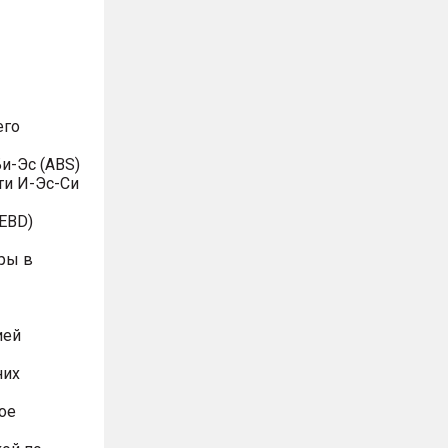
его
и-Эс (ABS)
ти И-Эс-Си
EBD)
ры в
ией
них
ое