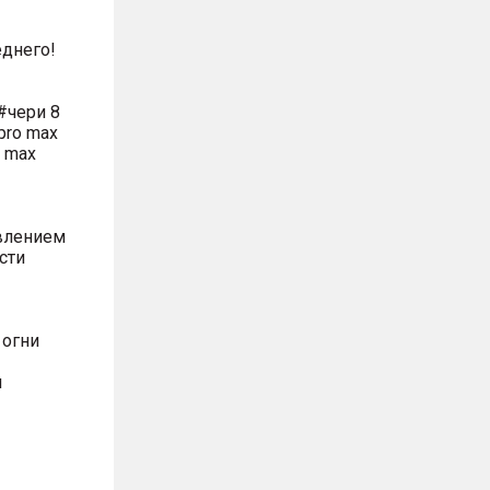
днего!
#чери 8
pro max
o max
влением
сти
 огни
м