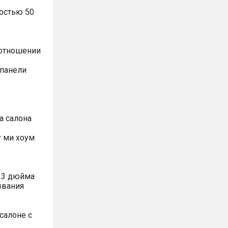
остью 50
оотношении
 панели
а салона
 ми хоум
.3 дюйма
ывания
салоне с