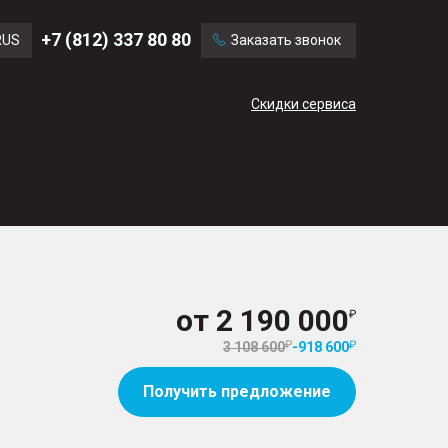
Ford
Land Rover
+7 (812) 337 80 80
RUS
Заказать звонок
Mercedes Benz
Cadillac
ENG
Скидки сервиса
CN
от
2 190 000
3 108 600
-
918 600
Получить предложение