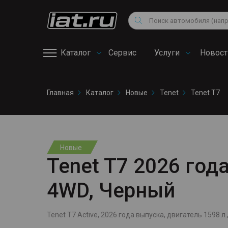
Мотоциклы
Vo
Снегоходы
Поиск
Au
Квадроциклы
Ci
Каталог
Сервис
Услуги
Новост
Онлайн запись на
Главная
Каталог
Новые
Tenet
Tenet T7
сервис
Новые
Tenet T7 2026 года
4WD, Черный
Tenet T7 Active, 2026 года выпуска, двигатель 1598 л.,