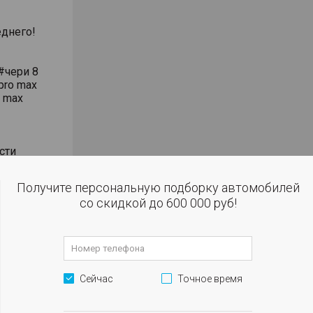
днего!
#чери 8
pro max
o max
сти
влением
Получите персональную подборку автомобилей
со скидкой до 600 000 руб!
 огни
м
Сейчас
Точное время