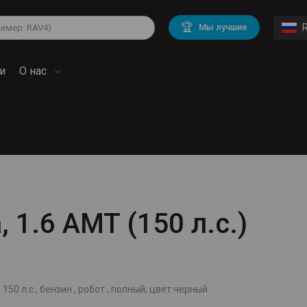
lkswagen
Mitsubishi
BMW
🏆
Мы лучшие
di
Chevrolet
Mercedes Benz
troen
Mini
и
О нас
, 1.6 AMT (150 л.с.)
 150 л.с., бензин , робот , полный, цвет черный