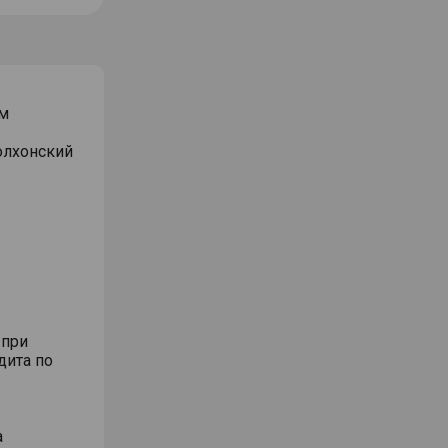
м
Волхонский
 при
дита по
а