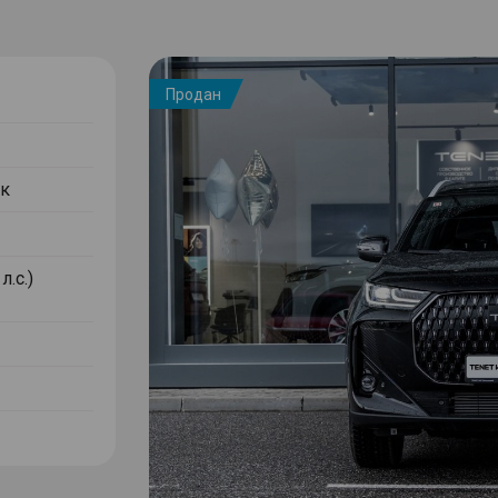
Продан
к
л.с.)