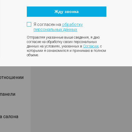
Кнопка
оротов
закрытия
ки с
Жду звонка
модального
окна
ния
Я согласен на
обработку
влениях
персональных данных
Отправляя указанные выше сведения, я даю
согласие на обработку своих персональных
данных на условиях, указанных в
Согласии
, с
которыми я ознакомился и принимаю в полном
объеме.
Android
оотношении
 панели
а салона