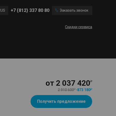
Ford
Land Rover
+7 (812) 337 80 80
RUS
Заказать звонок
Volvo
Cadillac
ENG
Скидки сервиса
CN
от
2 037 420
2 910 600
-
873 180
Получить предложение