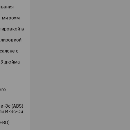
ывания
 ми хоум
лировкой в
улировкой
салоне с
.3 дюйма
его
и-Эс (ABS)
ти И-Эс-Си
EBD)