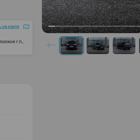
 на карте
зское г.п.,