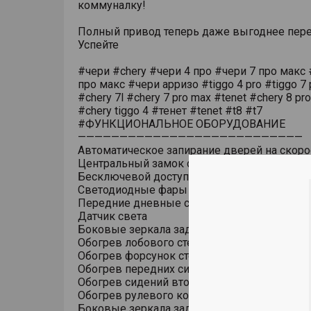
коммуналку!
Полный привод теперь даже выгоднее пере
Успейте
#чери #chery #чери 4 про #чери 7 про макс 
про макс #чери арризо #tiggo 4 pro #tiggo 7 
#chery 7l #chery 7 pro max #tenet #chery 8 pr
#chery tiggo 4 #тенет #tenet #t8 #t7
#ФУНКЦИОНАЛЬНОЕ ОБОРУДОВАНИЕ
———————————————————————————
Автоматическое запирание дверей на скоро
Центральный замок с дистанционным упра
Бесключевой доступ (ключ в кармане)
Светодиодные фары основного света
Передние дневные светодиодные ходовые
Датчик света
Боковые зеркала заднего вида с обогрево
Обогрев лобового стекла
Обогрев форсунок стеклоомывателя
Обогрев передних сидений
Обогрев сидений второго ряда
Обогрев рулевого колеса
Боковые зеркала заднего вида с