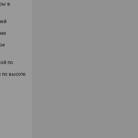
ры в
ией
них
ое
ой по
 по высоте